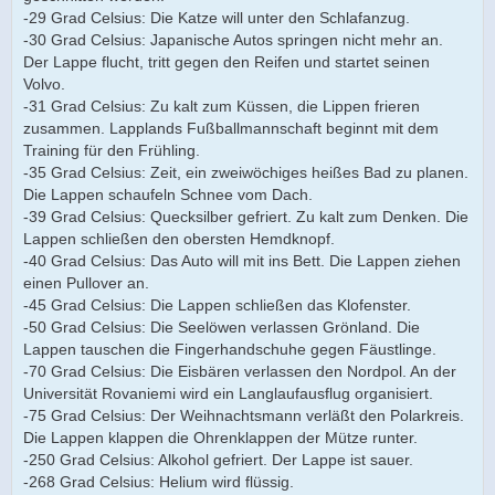
-29 Grad Celsius: Die Katze will unter den Schlafanzug.
-30 Grad Celsius: Japanische Autos springen nicht mehr an.
Der Lappe flucht, tritt gegen den Reifen und startet seinen
Volvo.
-31 Grad Celsius: Zu kalt zum Küssen, die Lippen frieren
zusammen. Lapplands Fußballmannschaft beginnt mit dem
Training für den Frühling.
-35 Grad Celsius: Zeit, ein zweiwöchiges heißes Bad zu planen.
Die Lappen schaufeln Schnee vom Dach.
-39 Grad Celsius: Quecksilber gefriert. Zu kalt zum Denken. Die
Lappen schließen den obersten Hemdknopf.
-40 Grad Celsius: Das Auto will mit ins Bett. Die Lappen ziehen
einen Pullover an.
-45 Grad Celsius: Die Lappen schließen das Klofenster.
-50 Grad Celsius: Die Seelöwen verlassen Grönland. Die
Lappen tauschen die Fingerhandschuhe gegen Fäustlinge.
-70 Grad Celsius: Die Eisbären verlassen den Nordpol. An der
Universität Rovaniemi wird ein Langlaufausflug organisiert.
-75 Grad Celsius: Der Weihnachtsmann verläßt den Polarkreis.
Die Lappen klappen die Ohrenklappen der Mütze runter.
-250 Grad Celsius: Alkohol gefriert. Der Lappe ist sauer.
-268 Grad Celsius: Helium wird flüssig.