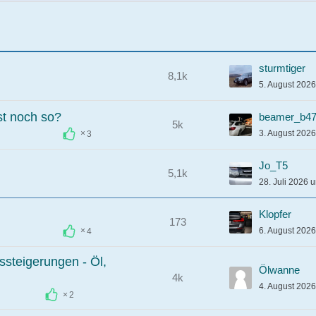
sturmtiger
8,1k
5. August 202
st noch so?
beamer_b4
5k
3. August 202
3
Jo_T5
5,1k
28. Juli 2026 
Klopfer
173
6. August 202
4
ssteigerungen - Öl,
Ölwanne
4k
4. August 202
2