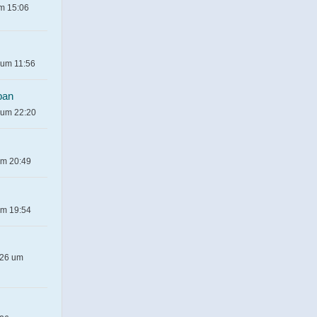
um 15:06
 um 11:56
pan
 um 22:20
um 20:49
um 19:54
026 um