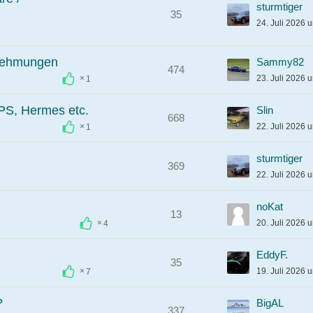
sturmtiger
35
24. Juli 2026 
ernehmungen
Sammy82
474
23. Juli 2026 
1
PS, Hermes etc.
Slin
668
22. Juli 2026 
1
sturmtiger
369
22. Juli 2026 
noKat
13
20. Juli 2026 
4
EddyF.
35
19. Juli 2026 
7
?
BigAL
337