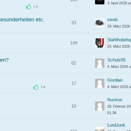
3. April 2026 
1
esonderheiten etc.
siseb
33
28. März 2026
Stahlhobels
149
25. März 2026
ten?
Schutz05
62
4. März 2026 
Gordian
17
4. März 2026 
4
Nuvirus
10
26. Februar 2
01:38
LordJunk