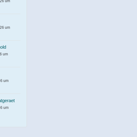
026 um
026 um
old
26 um
26 um
atgeraet
26 um