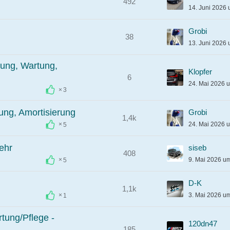
492
14. Juni 2026
Grobi
38
13. Juni 2026
tung, Wartung,
Klopfer
6
24. Mai 2026 
3
ung, Amortisierung
Grobi
1,4k
24. Mai 2026 
5
ehr
siseb
408
9. Mai 2026 u
5
D-K
1,1k
3. Mai 2026 u
1
tung/Pflege -
120dn47
185