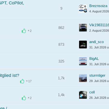
PT, CoPilot,
Breznsoiza
9
4. August 202
Vik1983111
862
2. August 202
2
andi_sco
873
31. Juli 2026 
BigAL
325
31. Juli 2026 
glied ist?
sturmtiger
1,7k
29. Juli 2026 
17
cell
1,4k
26. Juli 2026 
2
re /