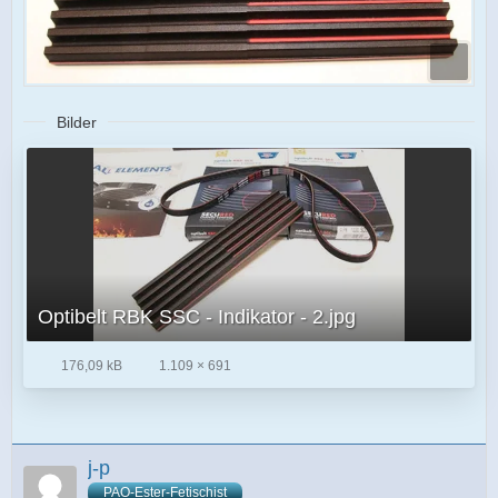
Bilder
Optibelt RBK SSC - Indikator - 2.jpg
176,09 kB
1.109 × 691
j-p
PAO-Ester-Fetischist