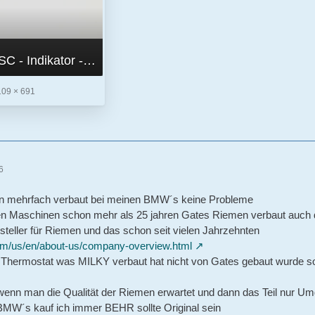
Optibelt RBK SSC - Indikator - 2.jpg
109 × 691
6
n mehrfach verbaut bei meinen BMW´s keine Probleme
en Maschinen schon mehr als 25 jahren Gates Riemen verbaut auch 
rsteller für Riemen und das schon seit vielen Jahrzehnten
om/us/en/about-us/company-overview.html
 Thermostat was MILKY verbaut hat nicht von Gates gebaut wurde s
 wenn man die Qualität der Riemen erwartet und dann das Teil nur U
BMW´s kauf ich immer BEHR sollte Original sein