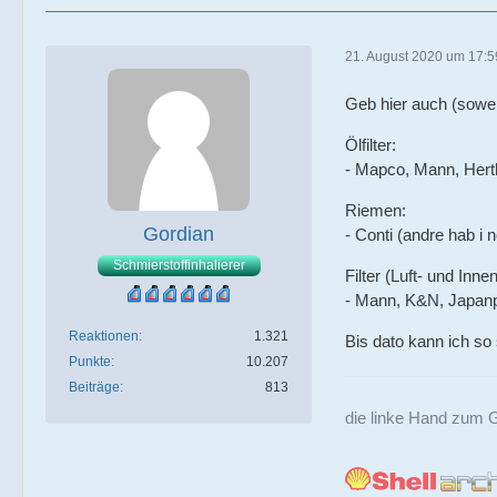
21. August 2020 um 17:5
Geb hier auch (sowei
Ölfilter:
- Mapco, Mann, Hert
Riemen:
Gordian
- Conti (andre hab i 
Schmierstoffinhalierer
Filter (Luft- und Inn
- Mann, K&N, Japanp
Reaktionen
1.321
Bis dato kann ich so 
Punkte
10.207
Beiträge
813
die linke Hand zum