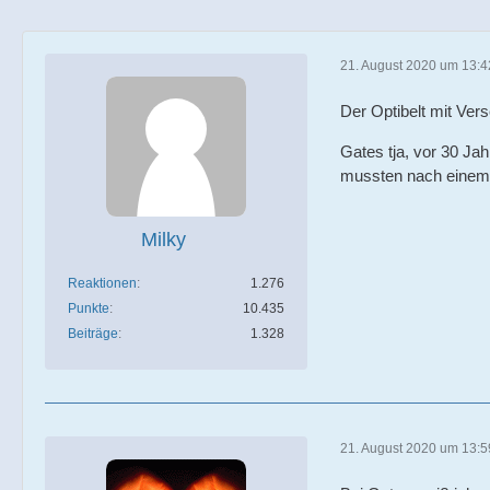
21. August 2020 um 13:4
Der Optibelt mit Ve
Gates tja, vor 30 Ja
mussten nach einem J
Milky
Reaktionen
1.276
Punkte
10.435
Beiträge
1.328
21. August 2020 um 13:5