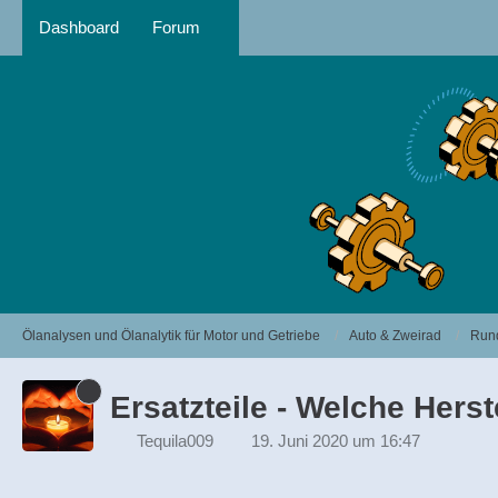
Dashboard
Forum
Ölanalysen und Ölanalytik für Motor und Getriebe
Auto & Zweirad
Run
Ersatzteile - Welche Hers
Tequila009
19. Juni 2020 um 16:47