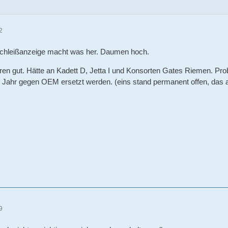
2
rschleißanzeige macht was her. Daumen hoch.
hren gut. Hätte an Kadett D, Jetta I und Konsorten Gates Riemen. Pr
ahr gegen OEM ersetzt werden. (eins stand permanent offen, das an
9