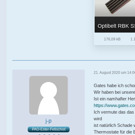
176,09 kB
1.
21. August 2020 um 14:0
Gates habe ich scho
Wir haben bei unser
Ist ein namhafter He
https://www.gates.c
Ich vermute das das
wird
j-p
ist natürlich Schade
PAO-Ester-Fetischist
Thermostate für die 