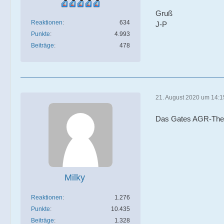
Gruß
Reaktionen
634
J-P
Punkte
4.993
Beiträge
478
21. August 2020 um 14:1
Das Gates AGR-Therm
Milky
Reaktionen
1.276
Punkte
10.435
Beiträge
1.328