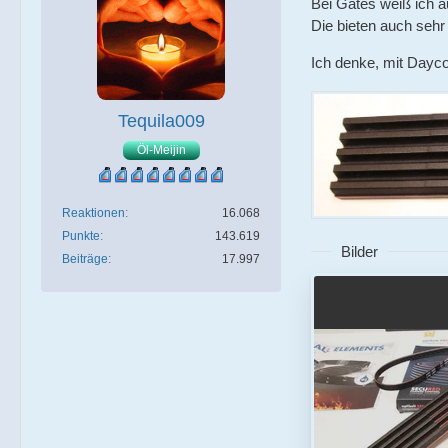
Bei Gates weiß ich au
Die bieten auch sehr
Ich denke, mit Dayco
Tequila009
Öl-Meijin
Reaktionen
16.068
Punkte
143.619
Bilder
Beiträge
17.997