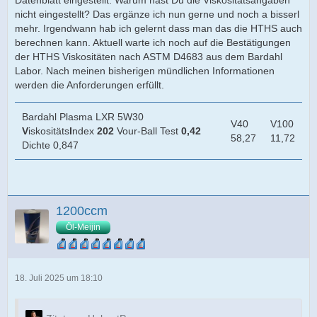
Anforderungen an die diversen Motorentests
nicht eingestellt? Das ergänze ich nun gerne und noch a bisserl
mehr. Irgendwann hab ich gelernt dass man das die HTHS auch
auf ACEA Level passt deine Aussage noch
berechnen kann. Aktuell warte ich noch auf die Bestätigungen
der HTHS Viskositäten nach ASTM D4683 aus dem Bardahl
Labor. Nach meinen bisherigen mündlichen Informationen
werden die Anforderungen erfüllt.
Bardahl Plasma LXR 5W30
V40
V100
V
iskositäts
I
ndex
202
Vour-Ball Test
0,42
58,27
11,72
Dichte 0,847
1200ccm
aber spätestens wenn nun die Herstellernormen dazu
Öl-Meijin
kommen, wird es dünn für deine Aussage
18. Juli 2025 um 18:10