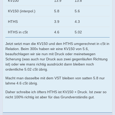
KV100
13.9
13.8
KV150 (interpol.)
5.8
5.6
HTHS
3.9
4.3
HTHS in cSt
4.6
5.02
Jetzt setzt man die KV150 und den HTHS umgerechnet in cSt in
Relation. Beim 300v haben wir eine KV150 von 5.6,
beaufschlagen wir sie nun mit Druck oder meinetwegen
Scherung (was auch nur Druck aus zwei gegenläufen Richtung
ist) oder wie mans richtig ausdrückt dann bleiben noch
ordentliche 5.02 cSt übrig.
Macht man dasselbe mit dem VST bleiben von satten 5.8 nur
lahme 4.6 cSt übrig.
Daher schreibe ich öfters HTHS ist KV150 + Druck. Ist zwar so
nicht 100% richtig ist aber für das Grundverständis gut.