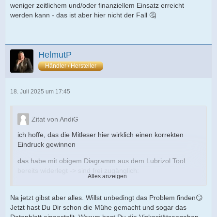
weniger zeitlichem und/oder finanziellem Einsatz erreicht
werden kann - das ist aber hier nicht der Fall 🤔
HelmutP
Händler / Hersteller
18. Juli 2025 um 17:45
Zitat von AndiG
ich hoffe, das die Mitleser hier wirklich einen korrekten
Eindruck gewinnen
das habe mit obigem Diagramm aus dem Lubrizol Tool
bereits widerlegt -> sind frei zugänglich:
Alles anzeigen
https://360.lubrizol.com/Resources/Rela…rformance-
Tools
Na jetzt gibst aber alles. Willst unbedingt das Problem finden😏
zudem setzen alle von dir genannten Herstellernormen ein
Jetzt hast Du Dir schon die Mühe gemacht und sogar das
ACEA C3 low SAPS Profil voraus mit den entsprechenden
Datenblatt eingestellt. Warum hast Du die Viskositätsangaben