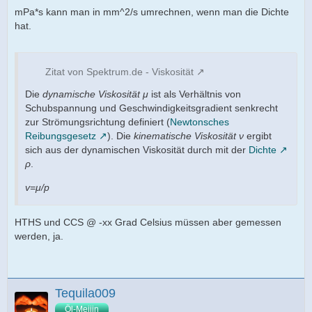
mPa*s kann man in mm^2/s umrechnen, wenn man die Dichte
hat.
Zitat von Spektrum.de - Viskosität
Die
dynamische Viskosität
μ
ist als Verhältnis von
Schubspannung und Geschwindigkeitsgradient senkrecht
zur Strömungsrichtung definiert (
Newtonsches
Reibungsgesetz
). Die
kinematische Viskosität
ν
ergibt
sich aus der dynamischen Viskosität durch mit der
Dichte
ρ
.
v=μ/p
HTHS und CCS @ -xx Grad Celsius müssen aber gemessen
werden, ja.
Tequila009
Öl-Meijin