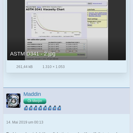
ASTM D341 - 2.jpg
261,44 kB
1.310 × 1.053
Maddin
Öl-Meijin
14. Mai 2019 um 00:13