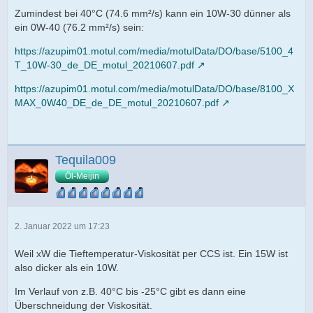
Zumindest bei 40°C (74.6 mm²/s) kann ein 10W-30 dünner als
ein 0W-40 (76.2 mm²/s) sein:
https://azupim01.motul.com/media/motulData/DO/base/5100_4
T_10W-30_de_DE_motul_20210607.pdf
https://azupim01.motul.com/media/motulData/DO/base/8100_X
MAX_0W40_DE_de_DE_motul_20210607.pdf
Tequila009
Öl-Meijin
2. Januar 2022 um 17:23
Weil xW die Tieftemperatur-Viskosität per CCS ist. Ein 15W ist
also dicker als ein 10W.
Im Verlauf von z.B. 40°C bis -25°C gibt es dann eine
Überschneidung der Viskosität.