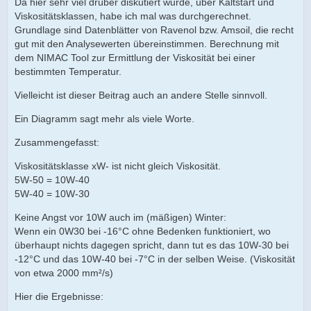
Da hier sehr viel drüber diskutiert wurde, über Kaltstart und
Viskositätsklassen, habe ich mal was durchgerechnet.
Grundlage sind Datenblätter von Ravenol bzw. Amsoil, die recht
gut mit den Analysewerten übereinstimmen. Berechnung mit
dem NIMAC Tool zur Ermittlung der Viskosität bei einer
bestimmten Temperatur.
Vielleicht ist dieser Beitrag auch an andere Stelle sinnvoll.
Ein Diagramm sagt mehr als viele Worte.
Zusammengefasst:
Viskositätsklasse xW- ist nicht gleich Viskosität.
5W-50 = 10W-40
5W-40 = 10W-30
Keine Angst vor 10W auch im (mäßigen) Winter:
Wenn ein 0W30 bei -16°C ohne Bedenken funktioniert, wo
überhaupt nichts dagegen spricht, dann tut es das 10W-30 bei
-12°C und das 10W-40 bei -7°C in der selben Weise. (Viskosität
von etwa 2000 mm²/s)
Hier die Ergebnisse: