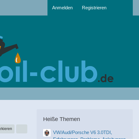
Anmelden
Registrieren
Heiße Themen
rkieren
VW/Audi/Porsche V6 3.0TDI,