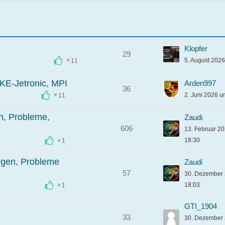
Klopfer
29
5. August 202
11
 KE-Jetronic, MPI
Arden997
36
2. Juni 2026 u
11
n, Probleme,
Zaudi
606
13. Februar 2
18:30
1
ngen, Probleme
Zaudi
57
30. Dezember
18:03
1
GTI_1904
33
30. Dezember