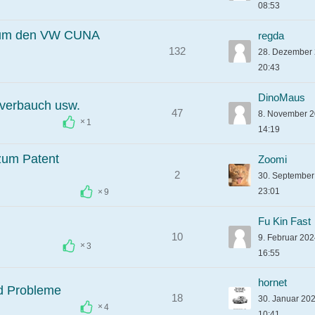
08:53
d um den VW CUNA
regda
132
28. Dezember
20:43
DinoMaus
lverbauch usw.
47
8. November 
1
14:19
zum Patent
Zoomi
2
30. Septembe
23:01
9
Fu Kin Fast
10
9. Februar 20
3
16:55
hornet
d Probleme
18
30. Januar 20
4
10:41