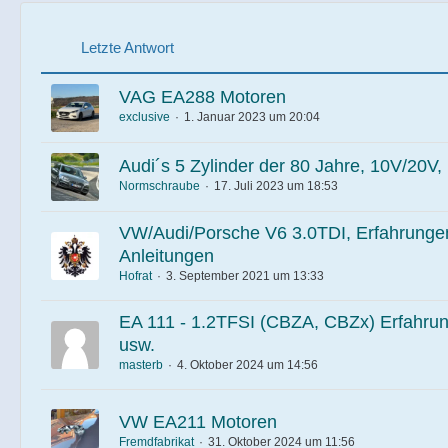
Letzte Antwort
VAG EA288 Motoren
exclusive
1. Januar 2023 um 20:04
Audi´s 5 Zylinder der 80 Jahre, 10V/20V,
Normschraube
17. Juli 2023 um 18:53
VW/Audi/Porsche V6 3.0TDI, Erfahrunge
Anleitungen
Hofrat
3. September 2021 um 13:33
EA 111 - 1.2TFSI (CBZA, CBZx) Erfahru
usw.
masterb
4. Oktober 2024 um 14:56
VW EA211 Motoren
Fremdfabrikat
31. Oktober 2024 um 11:56