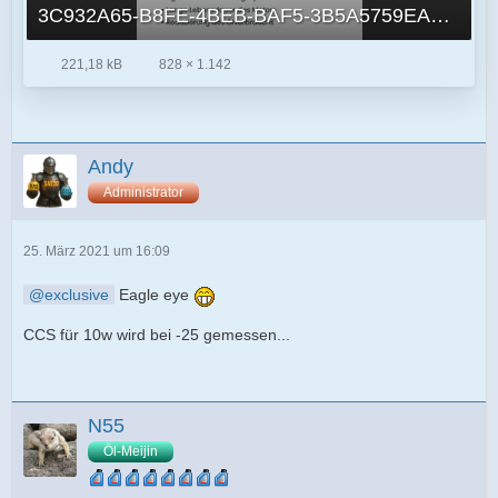
3C932A65-B8FE-4BEB-BAF5-3B5A5759EA4E.jpeg
221,18 kB
828 × 1.142
Andy
Administrator
25. März 2021 um 16:09
exclusive
Eagle eye
CCS für 10w wird bei -25 gemessen...
N55
Öl-Meijin