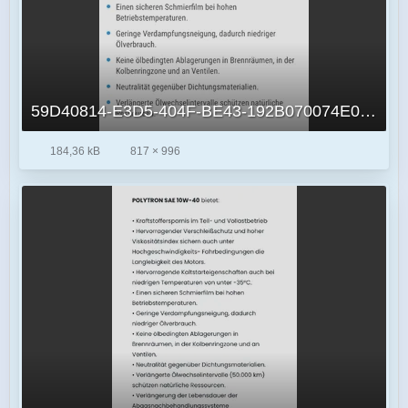
59D40814-E3D5-404F-BE43-192B070074E0.jpeg
184,36 kB
817 × 996