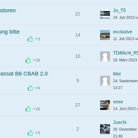
otoren
Jo_T5
21
19. Juli 2023 
ng bitte
exclusive
14
11. Juli 2023 
5
TDiMichl_R
10
18. März 2023
20
Passat B6 CBAB 2.0
Mel
9
24. Septembe
13:27
6
sese
27
14. Juni 2022
16
Juschi
2
30. Dezember
5
21:46