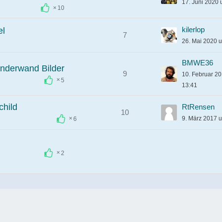
17. Juni 2020
10
kilerlop
el
7
26. Mai 2020 
BMWE36
nderwand​ Bilder
9
10. Februar 2
5
13:41
child
RtRensen
10
9. März 2017 
6
2