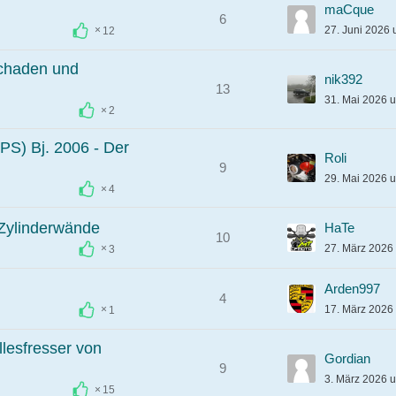
maCque
6
27. Juni 2026
12
schaden und
nik392
13
31. Mai 2026 
2
S) Bj. 2006 - Der
Roli
9
29. Mai 2026 
4
Zylinderwände
HaTe
10
27. März 2026
3
Arden997
4
17. März 2026
1
llesfresser von
Gordian
9
3. März 2026 
15