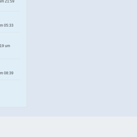
 um 21:59
um 05:33
019 um
um 08:39