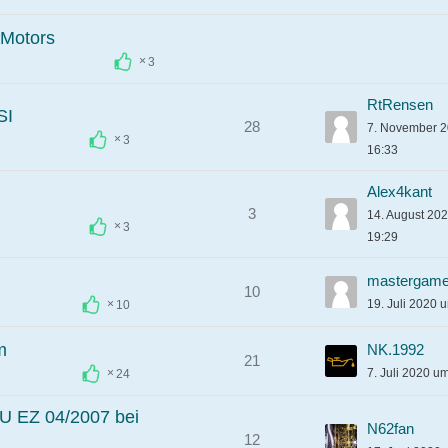
 Motors
3
RtRensen
SI
28
7. November 
3
16:33
Alex4kant
3
14. August 20
3
19:29
mastergame
10
19. Juli 2020 
10
m
NK.1992
21
7. Juli 2020 u
24
U EZ 04/2007 bei
N62fan
12