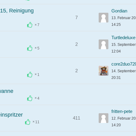
15, Reinigung
Gordian
7
13. Februar 2
14:25
7
Turtledeluxe
2
15. Septembe
5
12:04
core2duo72
2
14. Septembe
1
20:31
wanne
4
fritten-pete
nspritzer
411
12. Februar 2
11
14:20