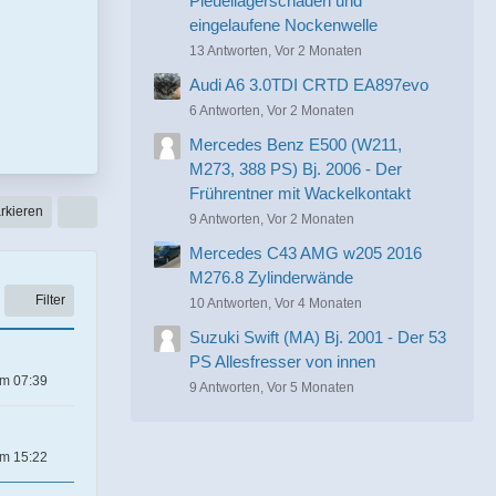
Pleuellagerschaden und
eingelaufene Nockenwelle
13 Antworten, Vor 2 Monaten
Audi A6 3.0TDI CRTD EA897evo
6 Antworten, Vor 2 Monaten
Mercedes Benz E500 (W211,
M273, 388 PS) Bj. 2006 - Der
Frührentner mit Wackelkontakt
rkieren
9 Antworten, Vor 2 Monaten
Mercedes C43 AMG w205 2016
M276.8 Zylinderwände
Filter
10 Antworten, Vor 4 Monaten
Suzuki Swift (MA) Bj. 2001 - Der 53
PS Allesfresser von innen
um 07:39
9 Antworten, Vor 5 Monaten
um 15:22