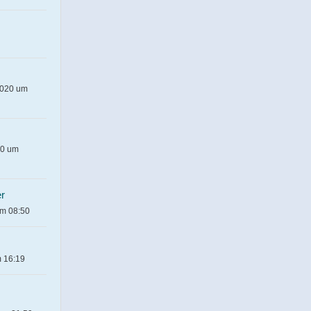
2020 um
20 um
r
um 08:50
m 16:19