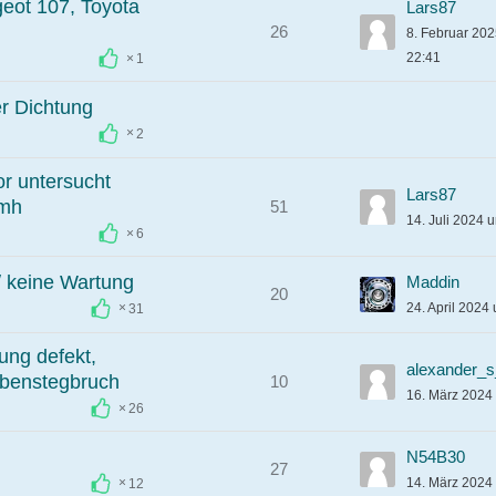
eot 107, Toyota
Lars87
26
8. Februar 20
22:41
1
r Dichtung
2
r untersucht
Lars87
mh
51
14. Juli 2024 
6
 keine Wartung
Maddin
20
24. April 2024
31
ung defekt,
alexander_
lbenstegbruch
10
16. März 2024
26
N54B30
27
14. März 2024
12