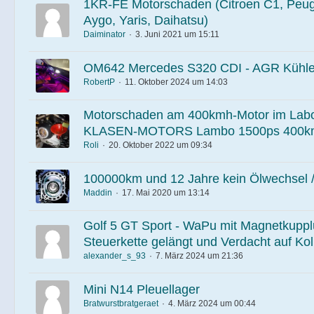
1KR-FE Motorschaden (Citroen C1, Peug
Aygo, Yaris, Daihatsu)
Daiminator
3. Juni 2021 um 15:11
OM642 Mercedes S320 CDI - AGR Kühle
RobertP
11. Oktober 2024 um 14:03
Motorschaden am 400kmh-Motor im Labo
KLASEN-MOTORS Lambo 1500ps 400k
Roli
20. Oktober 2022 um 09:34
100000km und 12 Jahre kein Ölwechsel /
Maddin
17. Mai 2020 um 13:14
Golf 5 GT Sport - WaPu mit Magnetkuppl
Steuerkette gelängt und Verdacht auf Ko
alexander_s_93
7. März 2024 um 21:36
Mini N14 Pleuellager
Bratwurstbratgeraet
4. März 2024 um 00:44