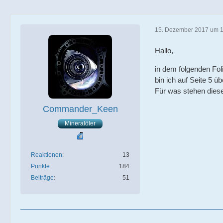
15. Dezember 2017 um 
Hallo,
in dem folgenden Fo
bin ich auf Seite 5 ü
Für was stehen dies
Commander_Keen
Mineralöler
Reaktionen
13
Punkte
184
Beiträge
51