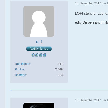
15. Dezember 2017 um 
LOFI steht für Lubric
edit: Dispersant Inhi
u_f
Additiv-Junkie
Reaktionen
341
Punkte
2.649
Beiträge
213
18. Dezember 2017 um 