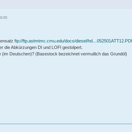
16:05
liensatz
ftp://ftp.astmtmc.cmu.edu/docs/diesel/hd…052501ATT12.PD
ber die Abkürzungen DI und LOFI gestolpert.
e (im Deutschen)? (Basestock bezeichnet vermutlich das Grundöl)