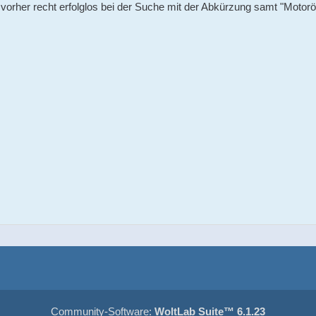
vorher recht erfolglos bei der Suche mit der Abkürzung samt "Motoröl"
Community-Software:
WoltLab Suite™ 6.1.23