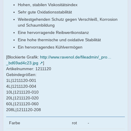
Hohen, stabilen Viskositätsindex
Sehr gute Oxidationsstabilität
Weitestgehenden Schutz gegen Verschleiß, Korrosion
und Schaumbildung
Eine hervorragende Reibwertkonstanz
Eine hohe thermische und oxidative Stabilität
Ein hervorragendes Kühlvermögen
[Blockierte Grafik:
http://www.ravenol.de/fileadmin/_pro…
_bd69ad4c23.jpg
]
Artikelnummer: 1211120
Gebindegrößen:
1L|1211120-001
4L|1211120-004
10L|1211120-010
20L|1211120-020
60L|1211120-060
208L|1211120-208
Farbe
rot
-