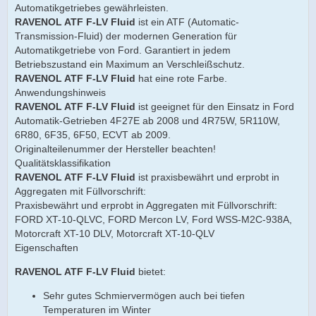
Automatikgetriebes gewährleisten.
RAVENOL ATF F-LV Fluid
ist ein ATF (Automatic-
Transmission-Fluid) der modernen Generation für
Automatikgetriebe von Ford. Garantiert in jedem
Betriebszustand ein Maximum an Verschleißschutz.
RAVENOL ATF F-LV Fluid
hat eine rote Farbe.
Anwendungshinweis
RAVENOL ATF F-LV Fluid
ist geeignet für den Einsatz in Ford
Automatik-Getrieben 4F27E ab 2008 und 4R75W, 5R110W,
6R80, 6F35, 6F50, ECVT ab 2009.
Originalteilenummer der Hersteller beachten!
Qualitätsklassifikation
RAVENOL ATF F-LV Fluid
ist praxisbewährt und erprobt in
Aggregaten mit Füllvorschrift:
Praxisbewährt und erprobt in Aggregaten mit Füllvorschrift:
FORD XT-10-QLVC, FORD Mercon LV, Ford WSS-M2C-938A,
Motorcraft XT-10 DLV, Motorcraft XT-10-QLV
Eigenschaften
RAVENOL ATF F-LV Fluid
bietet:
Sehr gutes Schmiervermögen auch bei tiefen
Temperaturen im Winter