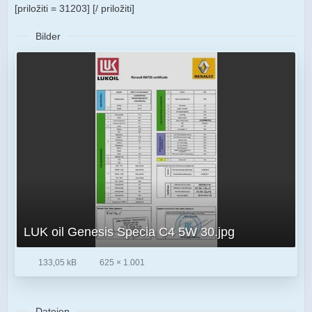
[priložiti = 31203] [/ priložiti]
Bilder
LUK oil Genesis Specia C4 5W 30.jpg
133,05 kB
625 × 1.001
Dateien