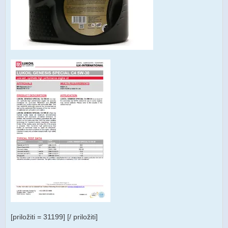
[priložiti = 31199] [/ priložiti]