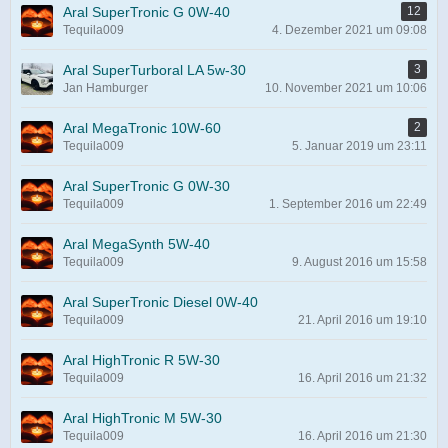
Aral SuperTronic G 0W-40
12
Tequila009
4. Dezember 2021 um 09:08
Aral SuperTurboral LA 5w-30
3
Jan Hamburger
10. November 2021 um 10:06
Aral MegaTronic 10W-60
2
Tequila009
5. Januar 2019 um 23:11
Aral SuperTronic G 0W-30
Tequila009
1. September 2016 um 22:49
Aral MegaSynth 5W-40
Tequila009
9. August 2016 um 15:58
Aral SuperTronic Diesel 0W-40
Tequila009
21. April 2016 um 19:10
Aral HighTronic R 5W-30
Tequila009
16. April 2016 um 21:32
Aral HighTronic M 5W-30
Tequila009
16. April 2016 um 21:30