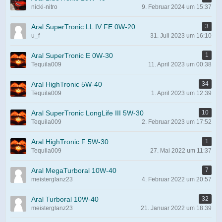
nicki-nitro
9. Februar 2024 um 15:37
Aral SuperTronic LL IV FE 0W-20
3
u_f
31. Juli 2023 um 16:10
Aral SuperTronic E 0W-30
1
Tequila009
11. April 2023 um 00:38
Aral HighTronic 5W-40
34
Tequila009
1. April 2023 um 12:39
Aral SuperTronic LongLife III 5W-30
10
Tequila009
2. Februar 2023 um 17:52
Aral HighTronic F 5W-30
1
Tequila009
27. Mai 2022 um 11:37
Aral MegaTurboral 10W-40
7
meisterglanz23
4. Februar 2022 um 20:57
Aral Turboral 10W-40
32
meisterglanz23
21. Januar 2022 um 18:39