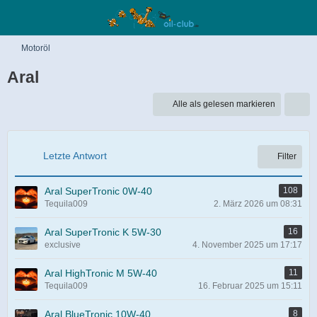
Motoröl
Aral
Alle als gelesen markieren
Letzte Antwort
Filter
Aral SuperTronic 0W-40
108
Tequila009
2. März 2026 um 08:31
Aral SuperTronic K 5W-30
16
exclusive
4. November 2025 um 17:17
Aral HighTronic M 5W-40
11
Tequila009
16. Februar 2025 um 15:11
Aral BlueTronic 10W-40
8