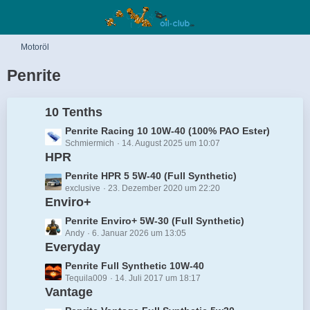
Motoröl
Penrite
10 Tenths
L
Penrite Racing 10 10W-40 (100% PAO Ester)
Schmiermich
14. August 2025 um 10:07
e
HPR
t
z
L
Penrite HPR 5 5W-40 (Full Synthetic)
t
exclusive
23. Dezember 2020 um 22:20
e
e
Enviro+
t
B
z
L
Penrite Enviro+ 5W-30 (Full Synthetic)
e
t
Andy
6. Januar 2026 um 13:05
e
i
e
Everyday
t
t
B
z
L
Penrite Full Synthetic 10W-40
r
e
t
Tequila009
14. Juli 2017 um 18:17
e
ä
i
e
Vantage
t
g
t
B
z