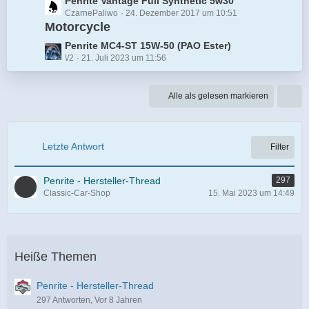
e
L
Penrite Vantage Full Synthetic 5w30
r
e
t
CzarnePaliwo
24. Dezember 2017 um 10:51
e
ä
i
e
Motorcycle
t
g
t
B
z
e
L
Penrite MC4-ST 15W-50 (PAO Ester)
r
e
t
\/2
21. Juli 2023 um 11:56
e
ä
i
e
t
g
t
B
z
e
r
Alle als gelesen markieren
e
t
ä
i
e
g
t
B
e
r
e
Letzte Antwort
Filter
ä
i
g
t
e
Penrite - Hersteller-Thread
297
r
Classic-Car-Shop
15. Mai 2023 um 14:49
ä
g
e
Heiße Themen
Penrite - Hersteller-Thread
297 Antworten, Vor 8 Jahren