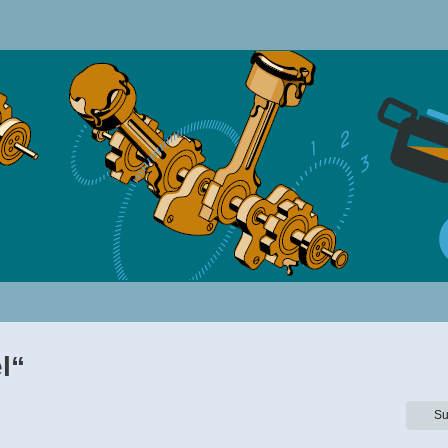
l“
Su