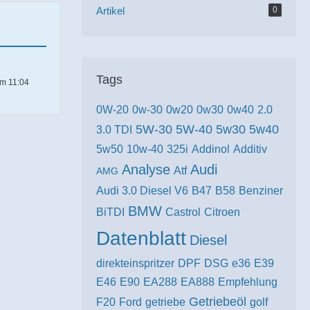
Artikel
0
Tags
um 11:04
0W-20
0w-30
0w20
0w30
0w40
2.0
5W-30
5W-40
5w30
5w40
3.0 TDI
5w50
10w-40
325i
Addinol
Additiv
Analyse
Audi
Atf
AMG
Audi 3.0 Diesel V6
B47
B58
Benziner
BMW
BiTDI
Castrol
Citroen
Datenblatt
Diesel
direkteinspritzer
DPF
DSG
e36
E39
E46
E90
EA288
EA888
Empfehlung
Getriebeöl
F20
Ford
getriebe
golf