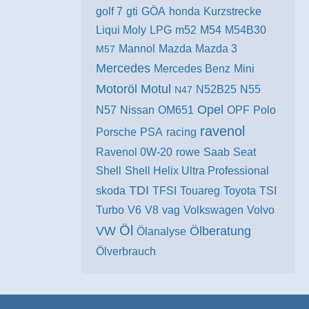
golf 7
gti
GÖA
honda
Kurzstrecke
Liqui Moly
LPG
m52
M54
M54B30
Mannol
Mazda
Mazda 3
M57
Mercedes
Mercedes Benz
Mini
Motoröl
Motul
N52B25
N55
N47
Opel
N57
Nissan
OM651
OPF
Polo
ravenol
Porsche
PSA
racing
Ravenol 0W-20
rowe
Saab
Seat
Shell
Shell Helix Ultra Professional
TDI
skoda
TFSI
Touareg
Toyota
TSI
Turbo
V6
V8
vag
Volkswagen
Volvo
Öl
VW
Ölberatung
Ölanalyse
Ölverbrauch