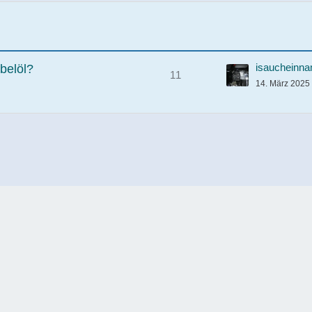
isaucheinn
belöl?
11
14. März 2025