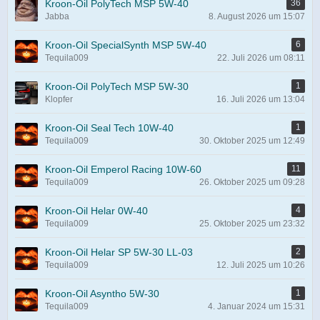
e
Kroon-Oil PolyTech MSP 5W-40
36
Jabba
8. August 2026 um 15:07
Kroon-Oil SpecialSynth MSP 5W-40
6
Tequila009
22. Juli 2026 um 08:11
Kroon-Oil PolyTech MSP 5W-30
1
Klopfer
16. Juli 2026 um 13:04
Kroon-Oil Seal Tech 10W-40
1
Tequila009
30. Oktober 2025 um 12:49
Kroon-Oil Emperol Racing 10W-60
11
Tequila009
26. Oktober 2025 um 09:28
Kroon-Oil Helar 0W-40
4
Tequila009
25. Oktober 2025 um 23:32
Kroon-Oil Helar SP 5W-30 LL-03
2
Tequila009
12. Juli 2025 um 10:26
Kroon-Oil Asyntho 5W-30
1
Tequila009
4. Januar 2024 um 15:31