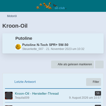
Motoröl
Kroon-Oil
Putoline
L
Putoline N-Tech SPR+ 5W-50
Steuerkette_007
21. November 2023 um 10:32
e
t
z
t
Alle als gelesen markieren
e
B
e
Letzte Antwort
Filter
i
t
r
Kroon-Oil - Hersteller-Thread
56
ä
Tequila009
9. August 2026 um 10:57
g