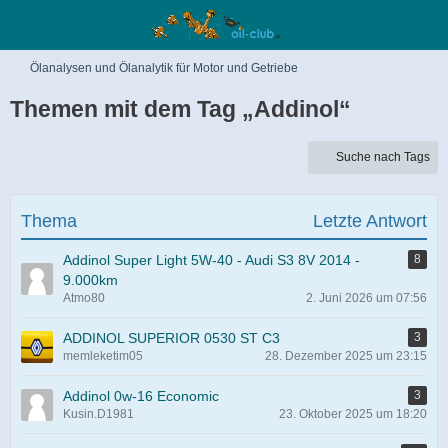
Ölanalysen und Ölanalytik für Motor und Getriebe
Themen mit dem Tag „Addinol“
Suche nach Tags
Thema
Letzte Antwort
Addinol Super Light 5W-40 - Audi S3 8V 2014 -
8
9.000km
Atmo80
2. Juni 2026 um 07:56
ADDINOL SUPERIOR 0530 ST C3
3
memleketim05
28. Dezember 2025 um 23:15
Addinol 0w-16 Economic
3
Kusin.D1981
23. Oktober 2025 um 18:20