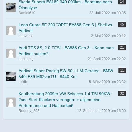
Skoda Superb EA189 340.000km - Beratung nach
14
Ölanalyse
Daniel610
23. Juli 2022 um 09:35
Leon Cupra 5F 290 "OPF" EA888 Gen 3 | Shell vs.
45
Addinol
heavenx
2. Mai 2022 um 20:12
Audi TTS 8S, 2.0 TFSI - EA888 Gen 3. - Kann man
21
Addinol nutzen?
danii_blg
21. April 2022 um 22:02
Addinol Super Racing 5W-50 + LM-Ceratec - BMW
11
540i E39 M62vorTU - 8440 Km
ekkik
5. März 2020 um 23:32
Kaufberatung 2009er VW Scirocco 1.4 TSI 90KW -
32
2sec Start-Klackern verringern + allgemeine
Performance und Haltbarkeit!
Rooney_293
12. September 2019 um 16:00