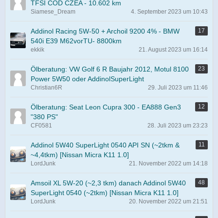
TFSI COD CZEA - 10.602 km
Siamese_Dream
4. September 2023 um 10:43
Addinol Racing 5W-50 + Archoil 9200 4% - BMW
17
540i E39 M62vorTU- 8800km
ekkik
21. August 2023 um 16:14
Ölberatung: VW Golf 6 R Baujahr 2012, Motul 8100
23
Power 5W50 oder AddinolSuperLight
Christian6R
29. Juli 2023 um 11:46
Ölberatung: Seat Leon Cupra 300 - EA888 Gen3
12
"380 PS"
CF0581
28. Juli 2023 um 23:23
Addinol 5W40 SuperLight 0540 API SN (~2tkm &
11
~4,4tkm) [Nissan Micra K11 1.0]
LordJunk
21. November 2022 um 14:18
Amsoil XL 5W-20 (~2,3 tkm) danach Addinol 5W40
48
SuperLight 0540 (~2tkm) [Nissan Micra K11 1.0]
LordJunk
20. November 2022 um 21:51