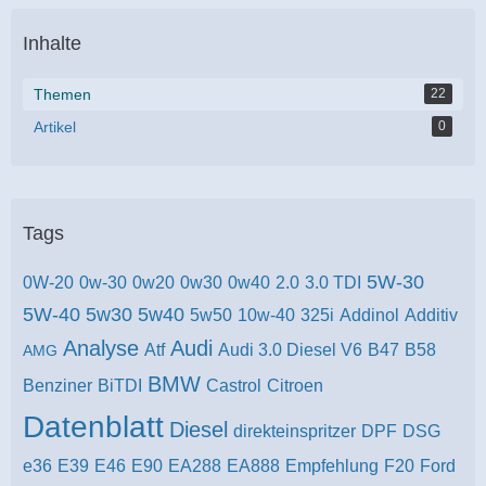
Inhalte
Themen
22
Artikel
0
Tags
5W-30
0W-20
0w-30
0w20
0w30
0w40
2.0
3.0 TDI
5W-40
5w30
5w40
5w50
10w-40
325i
Addinol
Additiv
Analyse
Audi
Atf
Audi 3.0 Diesel V6
B47
B58
AMG
BMW
Benziner
BiTDI
Castrol
Citroen
Datenblatt
Diesel
direkteinspritzer
DPF
DSG
e36
E39
E46
E90
EA288
EA888
Empfehlung
F20
Ford