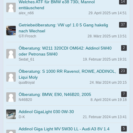
Welches ATF für BMW e38 730i, Mannol
14
enttäuschend
alex_n66
29. April 2025 um 14:51
Getriebeölberatung: VW up! 1.0 5 Gang hakelig
37
nach Wechsel
GTI Frosch
28. März 2025 um 13:51
Ölberatung: W211 320CDI OM642: Addinol 5W40
2
oder Petronas 5W40
Sedat_61
19. Februar 2025 um 19:31
Ölberatung: S 1000 RR Ravenol, ROWE, ADDINOL,
23
Liqui Moly
quattroyal
24. Mai 2024 um 20:15
Ölberatung: BMW, E90, N46B20, 2005
7
N46B20
8. April 2024 um 19:18
Addinol GigaLight 030 0W-30
D-K
21. Februar 2024 um 13:41
Addinol Giga Light MV 5W30 LL - Audi A3 8V 1.4
5