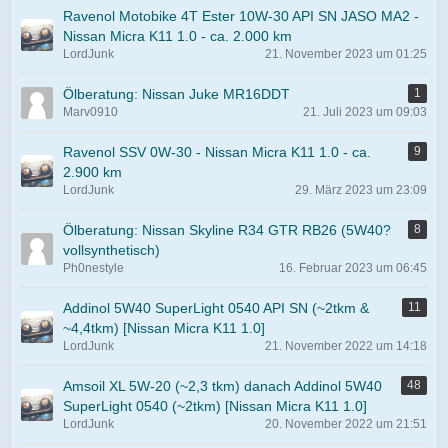
Ravenol Motobike 4T Ester 10W-30 API SN JASO MA2 -
Nissan Micra K11 1.0 - ca. 2.000 km
LordJunk
21. November 2023 um 01:25
Ölberatung: Nissan Juke MR16DDT
1
Marv0910
21. Juli 2023 um 09:03
Ravenol SSV 0W-30 - Nissan Micra K11 1.0 - ca.
9
2.900 km
LordJunk
29. März 2023 um 23:09
Ölberatung: Nissan Skyline R34 GTR RB26 (5W40?
8
vollsynthetisch)
Ph0nestyle
16. Februar 2023 um 06:45
Addinol 5W40 SuperLight 0540 API SN (~2tkm &
11
~4,4tkm) [Nissan Micra K11 1.0]
LordJunk
21. November 2022 um 14:18
Amsoil XL 5W-20 (~2,3 tkm) danach Addinol 5W40
48
SuperLight 0540 (~2tkm) [Nissan Micra K11 1.0]
LordJunk
20. November 2022 um 21:51