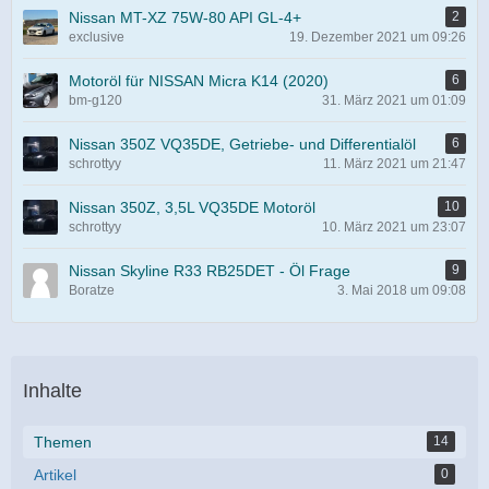
Nissan MT-XZ 75W-80 API GL-4+
2
exclusive
19. Dezember 2021 um 09:26
Motoröl für NISSAN Micra K14 (2020)
6
bm-g120
31. März 2021 um 01:09
Nissan 350Z VQ35DE, Getriebe- und Differentialöl
6
schrottyy
11. März 2021 um 21:47
Nissan 350Z, 3,5L VQ35DE Motoröl
10
schrottyy
10. März 2021 um 23:07
Nissan Skyline R33 RB25DET - Öl Frage
9
Boratze
3. Mai 2018 um 09:08
Inhalte
Themen
14
Artikel
0