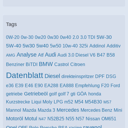
Tags
5W-30
0W-20
0w-30
0w20
0w30
0w40
2.0
3.0 TDI
5W-40
5w30
5w40
5w50
10w-40
325i
Addinol
Additiv
Analyse
Audi
Atf
Audi 3.0 Diesel V6
B47
B58
AMG
BMW
Benziner
BiTDI
Castrol
Citroen
Datenblatt
Diesel
direkteinspritzer
DPF
DSG
e36
E39
E46
E90
EA288
EA888
Empfehlung
F20
Ford
Getriebeöl
getriebe
golf
golf 7
gti
GÖA
honda
Kurzstrecke
Liqui Moly
LPG
m52
M54
M54B30
M57
Mercedes
Mannol
Mazda
Mazda 3
Mercedes Benz
Mini
Motoröl
Motul
N52B25
N55
N57
Nissan
OM651
N47
ravenol
Opel
OPF
Polo
Porsche
PSA
racing