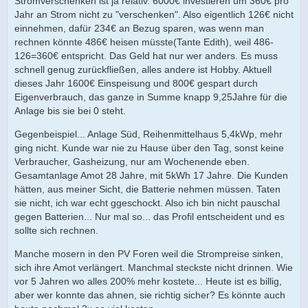
Stromverschenken ist ja relativ. 6000€ investieren um 360€ pro
Jahr an Strom nicht zu "verschenken". Also eigentlich 126€ nicht
einnehmen, dafür 234€ an Bezug sparen, was wenn man
rechnen könnte 486€ heisen müsste(Tante Edith), weil 486-
126=360€ entspricht. Das Geld hat nur wer anders. Es muss
schnell genug zurückfließen, alles andere ist Hobby. Aktuell
dieses Jahr 1600€ Einspeisung und 800€ gespart durch
Eigenverbrauch, das ganze in Summe knapp 9,25Jahre für die
Anlage bis sie bei 0 steht.
Gegenbeispiel... Anlage Süd, Reihenmittelhaus 5,4kWp, mehr
ging nicht. Kunde war nie zu Hause über den Tag, sonst keine
Verbraucher, Gasheizung, nur am Wochenende eben.
Gesamtanlage Amot 28 Jahre, mit 5kWh 17 Jahre. Die Kunden
hätten, aus meiner Sicht, die Batterie nehmen müssen. Taten
sie nicht, ich war echt ggeschockt. Also ich bin nicht pauschal
gegen Batterien... Nur mal so... das Profil entscheident und es
sollte sich rechnen.
Manche mosern in den PV Foren weil die Strompreise sinken,
sich ihre Amot verlängert. Manchmal steckste nicht drinnen. Wie
vor 5 Jahren wo alles 200% mehr kostete... Heute ist es billig,
aber wer konnte das ahnen, sie richtig sicher? Es könnte auch