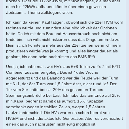
Kochen. Oder die 11kWh-HVM, mit 5kW Abgabe, die man aber
noch bis 22kWh aufbauen könnte über einen gewissen
Zeitraum... Thema Zelldegeneration.
Ich kann da keinen Kauf tätigen, obwohl sich die 11er HVM wohl
rechnen würde und zumindest eine Möglichkeit der Optionen
hätte. Da ich mit dem Bau und Hausverbrauch noch nicht am
Ende bin... ich wills nicht riskieren dass das Dinge am Ende zu
klein ist, ich könnte ja mehr aus der 22er ziehen wenn ich mehr
produzieren würde(was ja kommt) und alles länger dauert als
geplant, bis dann beim nachrüsten das BMS fi***t.
Und ja, ich habe mal zwei HV's aus 6+8 Teilen zu 2x 7 mit BYD-
Combiner zusammen gelegt. Das ist 4x die Woche
abgegestürzt und das Balancing war die Reude weil der Turm
mit 6+1, der 8er Turm war 1,5 Jahre älter, nicht rund lief. Der
1er vom 8er hatte bei ca. 20% des gesamten Turmes
Spannungseinbrüche bei Last. Ich habe das am Ende auf 25%
min.Kapa. begrenzt damit das aufhört. 15% Kapazität
verschenkt wegen instabilen Zellen, wegen 1,5 Jahren
Laufzeitunterschied. Die HVs waren da schon beerbt von
HVS/M und nicht die aktuellste Generation. Aber es verunsichert
einen das auch nachrüsten nicht ewig möglich ist.