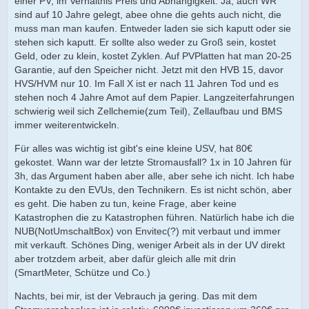
einer PV, im Verhältnis Preis und Abhängigkeit. Ja, auch WR
sind auf 10 Jahre gelegt, abee ohne die gehts auch nicht, die
muss man man kaufen. Entweder laden sie sich kaputt oder sie
stehen sich kaputt. Er sollte also weder zu Groß sein, kostet
Geld, oder zu klein, kostet Zyklen. Auf PVPlatten hat man 20-25
Garantie, auf den Speicher nicht. Jetzt mit den HVB 15, davor
HVS/HVM nur 10. Im Fall X ist er nach 11 Jahren Tod und es
stehen noch 4 Jahre Amot auf dem Papier. Langzeiterfahrungen
schwierig weil sich Zellchemie(zum Teil), Zellaufbau und BMS
immer weiterentwickeln.
Für alles was wichtig ist gibt's eine kleine USV, hat 80€
gekostet. Wann war der letzte Stromausfall? 1x in 10 Jahren für
3h, das Argument haben aber alle, aber sehe ich nicht. Ich habe
Kontakte zu den EVUs, den Technikern. Es ist nicht schön, aber
es geht. Die haben zu tun, keine Frage, aber keine
Katastrophen die zu Katastrophen führen. Natürlich habe ich die
NUB(NotUmschaltBox) von Envitec(?) mit verbaut und immer
mit verkauft. Schönes Ding, weniger Arbeit als in der UV direkt
aber trotzdem arbeit, aber dafür gleich alle mit drin
(SmartMeter, Schütze und Co.)
Nachts, bei mir, ist der Vebrauch ja gering. Das mit dem