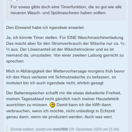
Für sowas gibts doch eine Timerfunktion, die so gut wie alle
neueren Wasch- und Spülmaschinen haben sollten.
Den Einwand habe ich irgendwie erwartet.
Ja, ich könnte Timer stellen. Für EINE Waschmaschinenladung.
Das macht aber für den Stromverbrauch der Wäsche nur ca. ¼-
⅓ aus. Der Löwenanteil ist der Wäschetrockner und es ist
niemand da, umzuladen. Von einer zweiten Ladung garnicht zu
sprechen.
Mich in Abhängigkeit der Wettervorhersage morgens früh bevor
ich das Haus verlasse mit Schmutzwäsche zu befassen, so
motiviert bin ich auch irgendwie nicht, ehrlich gesagt.
Der Batteriespeicher schafft mir die etwas dekadente Freiheit,
meinen Tagesablauf nicht gänzlich nach meiner Hauselektrik
ausrichten zu müssen.
Damit kann ich die kWh dann
verbrauchen, wenn ich möchte, nicht unbedingt in Echtzeit
genau dann, wenn sie produziert werden. Auch was wert.
Einmal editiert, zuletzt von
ksm2996
(
29. Dezember 2025 um 21:44
)