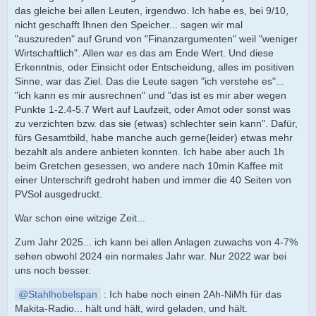
das gleiche bei allen Leuten, irgendwo. Ich habe es, bei 9/10,
nicht geschafft Ihnen den Speicher... sagen wir mal
"auszureden" auf Grund von "Finanzargumenten" weil "weniger
Wirtschaftlich". Allen war es das am Ende Wert. Und diese
Erkenntnis, oder Einsicht oder Entscheidung, alles im positiven
Sinne, war das Ziel. Das die Leute sagen "ich verstehe es"...
"ich kann es mir ausrechnen" und "das ist es mir aber wegen
Punkte 1-2.4-5.7 Wert auf Laufzeit, oder Amot oder sonst was
zu verzichten bzw. das sie (etwas) schlechter sein kann". Dafür,
fürs Gesamtbild, habe manche auch gerne(leider) etwas mehr
bezahlt als andere anbieten konnten. Ich habe aber auch 1h
beim Gretchen gesessen, wo andere nach 10min Kaffee mit
einer Unterschrift gedroht haben und immer die 40 Seiten von
PVSol ausgedruckt.
War schon eine witzige Zeit...
Zum Jahr 2025... ich kann bei allen Anlagen zuwachs von 4-7%
sehen obwohl 2024 ein normales Jahr war. Nur 2022 war bei
uns noch besser.
Stahlhobelspan
: Ich habe noch einen 2Ah-NiMh für das
Makita-Radio... hält und hält, wird geladen, und hält.