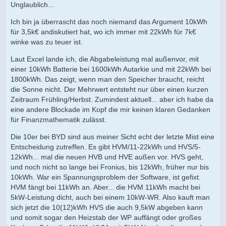
Unglaublich...
Ich bin ja überrascht das noch niemand das Argument 10kWh
für 3,5k€ andiskutiert hat, wo ich immer mit 22kWh für 7k€
winke was zu teuer ist.
Laut Excel lande ich, die Abgabeleistung mal außenvor, mit
einer 10kWh Batterie bei 1600kWh Autarkie und mit 22kWh bei
1800kWh. Das zeigt, wenn man den Speicher braucht, reicht
die Sonne nicht. Der Mehrwert entsteht nur über einen kurzen
Zeitraum Frühling/Herbst. Zumindest aktuell... aber ich habe da
eine andere Blockade im Kopf die mir keinen klaren Gedanken
für Finanzmathematik zulässt.
Die 10er bei BYD sind aus meiner Sicht echt der letzte Mist eine
Entscheidung zutreffen. Es gibt HVM/11-22kWh und HVS/5-
12kWh... mal die neuen HVB und HVE außen vor. HVS geht,
und noch nicht so lange bei Fronius, bis 12kWh, früher nur bis
10kWh. War ein Spannungsproblem der Software, ist gefixt.
HVM fängt bei 11kWh an. Aber... die HVM 11kWh macht bei
5kW-Leistung dicht, auch bei einem 10kW-WR. Also kauft man
sich jetzt die 10(12)kWh HVS die auch 9,5kW abgeben kann
und somit sogar den Heizstab der WP auffängt oder großes