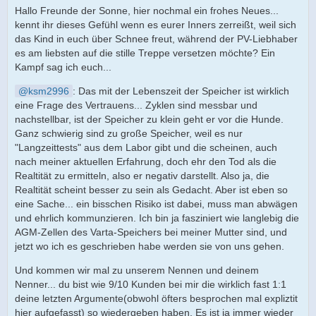
Hallo Freunde der Sonne, hier nochmal ein frohes Neues...
kennt ihr dieses Gefühl wenn es eurer Inners zerreißt, weil sich
das Kind in euch über Schnee freut, während der PV-Liebhaber
es am liebsten auf die stille Treppe versetzen möchte? Ein
Kampf sag ich euch...
ksm2996
: Das mit der Lebenszeit der Speicher ist wirklich
eine Frage des Vertrauens... Zyklen sind messbar und
nachstellbar, ist der Speicher zu klein geht er vor die Hunde.
Ganz schwierig sind zu große Speicher, weil es nur
"Langzeittests" aus dem Labor gibt und die scheinen, auch
nach meiner aktuellen Erfahrung, doch ehr den Tod als die
Realtität zu ermitteln, also er negativ darstellt. Also ja, die
Realtität scheint besser zu sein als Gedacht. Aber ist eben so
eine Sache... ein bisschen Risiko ist dabei, muss man abwägen
und ehrlich kommunzieren. Ich bin ja fasziniert wie langlebig die
AGM-Zellen des Varta-Speichers bei meiner Mutter sind, und
jetzt wo ich es geschrieben habe werden sie von uns gehen.
Und kommen wir mal zu unserem Nennen und deinem
Nenner... du bist wie 9/10 Kunden bei mir die wirklich fast 1:1
deine letzten Argumente(obwohl öfters besprochen mal expliztit
hier aufgefasst) so wiedergeben haben. Es ist ja immer wieder