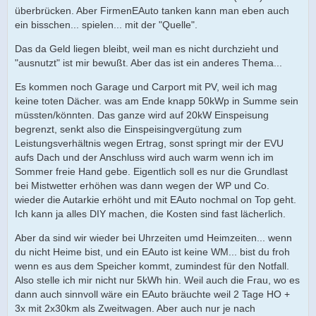
überbrücken. Aber FirmenEAuto tanken kann man eben auch
ein bisschen... spielen... mit der "Quelle".
Das da Geld liegen bleibt, weil man es nicht durchzieht und
"ausnutzt" ist mir bewußt. Aber das ist ein anderes Thema...
Es kommen noch Garage und Carport mit PV, weil ich mag
keine toten Dächer. was am Ende knapp 50kWp in Summe sein
müssten/könnten. Das ganze wird auf 20kW Einspeisung
begrenzt, senkt also die Einspeisingvergütung zum
Leistungsverhältnis wegen Ertrag, sonst springt mir der EVU
aufs Dach und der Anschluss wird auch warm wenn ich im
Sommer freie Hand gebe. Eigentlich soll es nur die Grundlast
bei Mistwetter erhöhen was dann wegen der WP und Co.
wieder die Autarkie erhöht und mit EAuto nochmal on Top geht.
Ich kann ja alles DIY machen, die Kosten sind fast lächerlich.
Aber da sind wir wieder bei Uhrzeiten umd Heimzeiten... wenn
du nicht Heime bist, und ein EAuto ist keine WM... bist du froh
wenn es aus dem Speicher kommt, zumindest für den Notfall.
Also stelle ich mir nicht nur 5kWh hin. Weil auch die Frau, wo es
dann auch sinnvoll wäre ein EAuto bräuchte weil 2 Tage HO +
3x mit 2x30km als Zweitwagen. Aber auch nur je nach