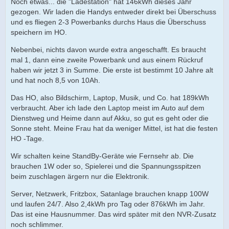
Noch etwas... die "Ladestation" hat 146kWh dieses Jahr
gezogen. Wir laden die Handys entweder direkt bei Überschuss
und es fliegen 2-3 Powerbanks durchs Haus die Überschuss
speichern im HO.
Nebenbei, nichts davon wurde extra angeschafft. Es braucht
mal 1, dann eine zweite Powerbank und aus einem Rückruf
haben wir jetzt 3 in Summe. Die erste ist bestimmt 10 Jahre alt
und hat noch 8,5 von 10Ah.
Das HO, also Bildschirm, Laptop, Musik, und Co. hat 189kWh
verbraucht. Aber ich lade den Laptop meist im Auto auf dem
Dienstweg und Heime dann auf Akku, so gut es geht oder die
Sonne steht. Meine Frau hat da weniger Mittel, ist hat die festen
HO -Tage.
Wir schalten keine StandBy-Geräte wie Fernsehr ab. Die
brauchen 1W oder so, Spielerei und die Spannungsspitzen
beim zuschlagen ärgern nur die Elektronik.
Server, Netzwerk, Fritzbox, Satanlage brauchen knapp 100W
und laufen 24/7. Also 2,4kWh pro Tag oder 876kWh im Jahr.
Das ist eine Hausnummer. Das wird später mit den NVR-Zusatz
noch schlimmer.