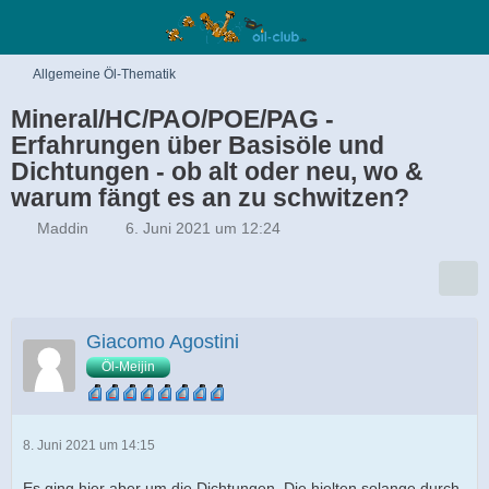
Allgemeine Öl-Thematik
Mineral/HC/PAO/POE/PAG -
Erfahrungen über Basisöle und
Dichtungen - ob alt oder neu, wo &
warum fängt es an zu schwitzen?
Maddin
6. Juni 2021 um 12:24
Giacomo Agostini
Öl-Meijin
8. Juni 2021 um 14:15
Es ging hier aber um die Dichtungen. Die hielten solange durch.