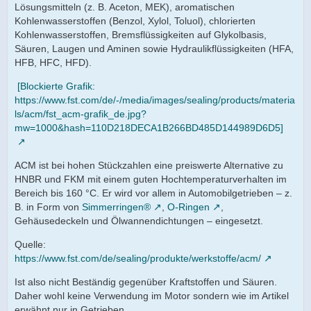
Lösungsmitteln (z. B. Aceton, MEK), aromatischen
Kohlenwasserstoffen (Benzol, Xylol, Toluol), chlorierten
Kohlenwasserstoffen, Bremsflüssigkeiten auf Glykolbasis,
Säuren, Laugen und Aminen sowie Hydraulikflüssigkeiten (HFA,
HFB, HFC, HFD).
[Blockierte Grafik:
https://www.fst.com/de/-/media/images/sealing/products/materia
ls/acm/fst_acm-grafik_de.jpg?
mw=1000&hash=110D218DECA1B266BD485D144989D6D5]
ACM ist bei hohen Stückzahlen eine preiswerte Alternative zu
HNBR und FKM mit einem guten Hochtemperaturverhalten im
Bereich bis 160 °C. Er wird vor allem in Automobilgetrieben – z.
B. in Form von
Simmerringen®
,
O-Ringen
,
Gehäusedeckeln und Ölwannendichtungen – eingesetzt.
Quelle:
https://www.fst.com/de/sealing/produkte/werkstoffe/acm/
Ist also nicht Beständig gegenüber Kraftstoffen und Säuren.
Daher wohl keine Verwendung im Motor sondern wie im Artikel
erwähnt nur in Getrieben.