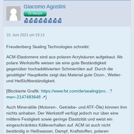
Giacomo Agostini
Öl-Meijin
10. Juni 2021 um 19:13
Freudenberg Sealing Technologies schreibt:
ACM-Elastomere sind aus polaren Acrylsäuren aufgebaut. Als
polare Werkstoffe weisen sie eine gute Beständigkeit
gegenüber hochadditivierten Schmierölen auf. Durch die
gesättigte¹ Hauptkette zeigt das Material gute Ozon-, Wetter-
und Heißluftbeständigkeit.
[Blockierte Grafik:
https://www.fst.com/de/sealing/pro…?
mw=-2147483648
]
Auch Mineralöle (Motoren-, Getriebe- und ATF-Öle) können ihm
nichts anhaben. Der Werkstoff verfügt jedoch nur über eine
mittlere Festigkeit sowie geringe Elastizität und weist ein
eingeschränktes Kälteverhalten auf. ACM ist auch nicht
beständig in Heißwasser, Dampf, Kraftstoffen, polaren