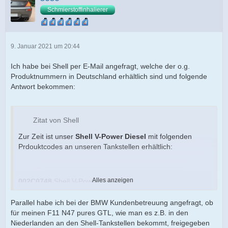
Schmierstoffinhalierer
9. Januar 2021 um 20:44
Ich habe bei Shell per E-Mail angefragt, welche der o.g.
Produktnummern in Deutschland erhältlich sind und folgende
Antwort bekommen:
Zitat von Shell
Zur Zeit ist unser
Shell V-Power Diesel
mit folgenden
Prdouktcodes an unseren Tankstellen erhältlich:
Alles anzeigen
002C0748
Shell V-Power Diesel
002D1274
Shell V-Power Diesel ohne FAME
Parallel habe ich bei der BMW Kundenbetreuung angefragt, ob
für meinen F11 N47 pures GTL, wie man es z.B. in den
Niederlanden an den Shell-Tankstellen bekommt, freigegeben
Seit Oktober 2020 ist es möglich, dass in unserem
Shell V-