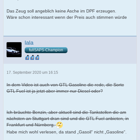
Das Zeug soll angeblich keine Asche im DPF erzeugen.
Wäre schon interessant wenn der Preis auch stimmen würde
lala
fullSAPS-Champion
17. September 2020 um 16:15
In dem Video ist auch von GTL Gasoline die rede, die Sorte
GTL Fuel ist ja jetzt aber immer nur Diesel oder?
Ich bräuchte Benzin, aber aktuell sind die Tankstellen die am
nächsten an Stuttgart dran sind und die GTL Fuel anbieten, in
Frankfurt und Nürnberg.
Habe mich wohl verlesen, da stand „Gasoil“ nicht „Gasoline“.