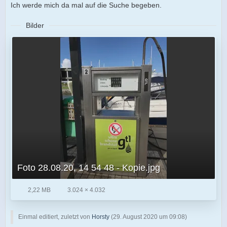
Ich werde mich da mal auf die Suche begeben.
Bilder
Foto 28.08.20, 14 54 48 - Kopie.jpg
2,22 MB
3.024 × 4.032
Einmal editiert, zuletzt von
Horsty
(
29. August 2020 um 09:08
)