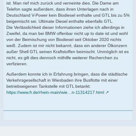
ist. Man rief mich zurück und verneinte dies. Die Dame am
Power Diesel
Komponenten aus biologischem Anbau
Telefon sagte außerdem, dass ihren Unterlagen nach in
(FAME, Fettsäuremethylester, engl. fatty acid methyl ester)
Deutschland V-Power kein Biodiesel enthalte und GTL bis zu 5%
enthalten sind.
beigemischt sei. Ultimate Diesel enthalte ebenfalls GTL.
Die Höhe eines möglichen Anteils ist regional
Die Verlässlichkeit dieser Informationen ziehe ich allerdings in
unterschiedlich und kann dementsprechend
Zweifel, da man bei BMW offenbar nicht up to date ist und wohl
flächendeckend nur mit maximal 7% angegeben werden.
von der Beimischung von Biodiesel seit Oktober 2020 nichts
Somit müssen wir auch beide Sicherheitsdatenblätter
weiß. Zudem ist mir nicht bekannt, dass ein anderer Ölkonzern
vorhalten.
außer Shell GTL seinen Kraftstoffen beimischt. Unmöglich ist es
nicht, es gilt dies dennoch mithilfe weiterer Recherchen zu
verfizieren.
Die restliche Einträge in unserem elektronischen
Außerdem konnte ich in Erfahrung bringen, dass die städtische
Produktkatalog sind für Deutschland bzw. für unsere
Verkehrsgesellschaft in Wiesbaden ihre Busflotte mit einer
Endkunden nicht relevant.
betriebseigenen Tankstelle mit GTL betankt:
https://www.fr.de/rhein-main/wie…n-11314217.html