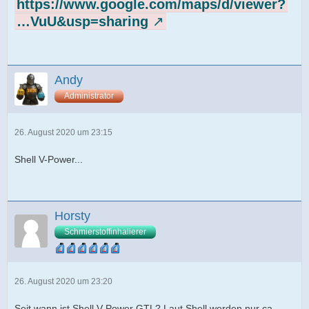
https://www.google.com/maps/d/viewer?
…VuU&usp=sharing
Andy
Administrator
26. August 2020 um 23:15
Shell V-Power...
Horsty
Schmierstoffinhalierer
26. August 2020 um 23:20
Seit wann ist Shell V-Power GTL? Laut Shell werden nur ca.