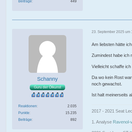
Beiträge
449
23. September 2025 um 
Am liebsten hätte ic
Zumindest habe ich n
Vielleicht schaffe i
Da wo kein Rost war
Schanny
noch gewachst.
Guru der Ölkunst
Ist halt meinerseits 
Reaktionen
2.035
2017 - 2021 Seat Leo
Punkte
15.235
Beiträge
892
1. Analyse
Ravenol-v