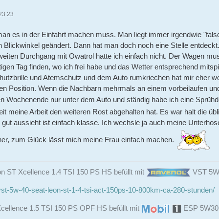
23:23
n es in der Einfahrt machen muss. Man liegt immer irgendwie "falsc
 Blickwinkel geändert. Dann hat man doch noch eine Stelle entdeck
n zweiten Durchgang mit Owatrol hatte ich einfach nicht. Der Wagen
tigen Tag finden, wo ich frei habe und das Wetter entsprechend mitsp
tzbrille und Atemschutz und dem Auto rumkriechen hat mir eher wen
en Position. Wenn die Nachbarn mehrmals an einem vorbeilaufen un
ten Wochenende nur unter dem Auto und ständig habe ich eine Sprühd
weit meine Arbeit den weiteren Rost abgehalten hat. Es war halt die üb
gut aussieht ist einfach klasse. Ich wechsle ja auch meine Unterhos
iner, zum Glück lässt mich meine Frau einfach machen.
n ST Xcellence 1.4 TSI 150 PS HS befüllt mit
VST 5W4
st-5w-40-seat-leon-st-1-4-tsi-act-150ps-10-800km-ca-280-stunden/
cellence 1.5 TSI 150 PS OPF HS befüllt mit
ESP 5W3