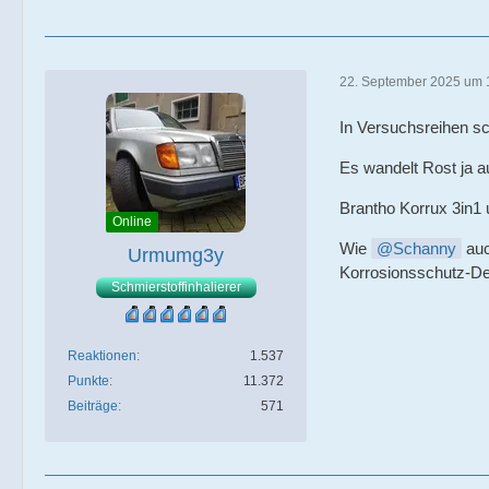
22. September 2025 um 
In Versuchsreihen s
Es wandelt Rost ja a
Brantho Korrux 3in1
Online
Wie
Schanny
auc
Urmumg3y
Korrosionsschutz-D
Schmierstoffinhalierer
Reaktionen
1.537
Punkte
11.372
Beiträge
571