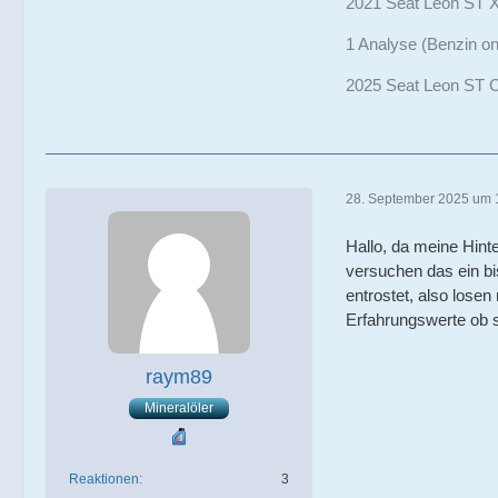
2021 Seat Leon ST X
1 Analyse (Benzin on
2025 Seat Leon ST C
28. September 2025 um 
Hallo, da meine Hinte
versuchen das ein bi
entrostet, also losen
Erfahrungswerte ob s
raym89
Mineralöler
Reaktionen
3