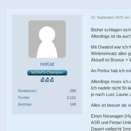
22. September 2025 um 
Bisher schlagen sich 
Allerdings ist da a
Mit Owatrol war ich 
Wintereinsatz alles 
Aktuell ist Brunox + 
noKat
An Perlox hab ich mic
fullSAPS-Champion
Allerdings muss ich 
Ich nadele nicht 5h 
Reaktionen
280
je nach Lust, Laune 
Punkte
2.121
Beiträge
140
Alles ist besser als n
Einen Neuwagen (Hyu
ASR und Fertan Unte
Dauert vielleicht 1mi