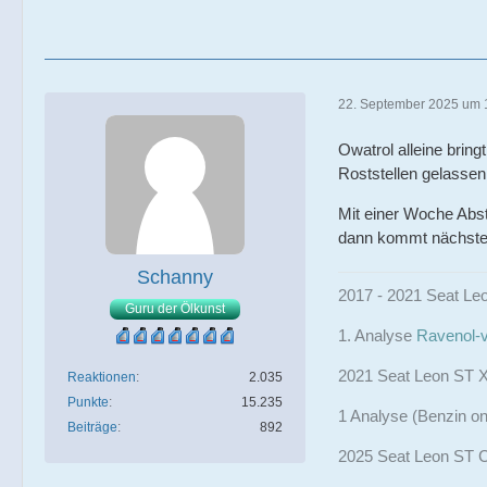
22. September 2025 um 
Owatrol alleine bring
Roststellen gelassen,
Mit einer Woche Abst
dann kommt nächste
Schanny
2017 - 2021 Seat Leo
Guru der Ölkunst
1. Analyse
Ravenol-v
2021 Seat Leon ST X
Reaktionen
2.035
Punkte
15.235
1 Analyse (Benzin on
Beiträge
892
2025 Seat Leon ST C