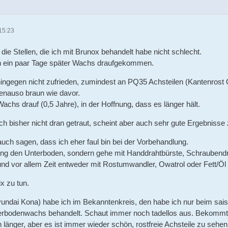
15:23
die Stellen, die ich mit Brunox behandelt habe nicht schlecht.
uch ein paar Tage später Wachs draufgekommen.
hingegen nicht zufrieden, zumindest an PQ35 Achsteilen (Kantenrost
genauso braun wie davor.
Wachs drauf (0,5 Jahre), in der Hoffnung, dass es länger hält.
h bisher nicht dran getraut, scheint aber auch sehr gute Ergebnisse 
auch sagen, dass ich eher faul bin bei der Vorbehandlung.
lang den Unterboden, sondern gehe mit Handdrahtbürste, Schraubendre
und vor allem Zeit entweder mit Rostumwandler, Owatrol oder Fett/Öl d
ix zu tun.
ndai Kona) habe ich im Bekanntenkreis, den habe ich nur beim saiso
rbodenwachs behandelt. Schaut immer noch tadellos aus. Bekommt 
n länger, aber es ist immer wieder schön, rostfreie Achsteile zu sehen