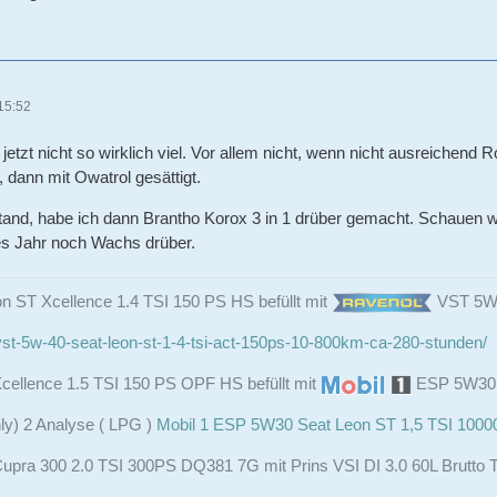
15:52
t jetzt nicht so wirklich viel. Vor allem nicht, wenn nicht ausreichend
 dann mit Owatrol gesättigt.
and, habe ich dann Brantho Korox 3 in 1 drüber gemacht. Schauen wi
s Jahr noch Wachs drüber.
n ST Xcellence 1.4 TSI 150 PS HS befüllt mit
VST 5W4
st-5w-40-seat-leon-st-1-4-tsi-act-150ps-10-800km-ca-280-stunden/
cellence 1.5 TSI 150 PS OPF HS befüllt mit
ESP 5W3
ly) 2 Analyse ( LPG )
Mobil 1 ESP 5W30 Seat Leon ST 1,5 TSI 100
upra 300 2.0 TSI 300PS DQ381 7G mit Prins VSI DI 3.0 60L Brutto 