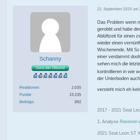
22. September 2025 um 
Das Problem wenn ma
gerobbt und habe den
Ablüftzeit für eine
wieder einen vernünf
Wochenende. Mit Schu
einer verdammt doof
Schanny
sehen mich die letz
Guru der Ölkunst
kontrollieren in wie 
der Unterboden auch 
Reaktionen
2.035
versteht mich eh ke
Punkte
15.235
Beiträge
892
2017 - 2021 Seat Leo
1. Analyse
Ravenol-v
2021 Seat Leon ST X