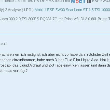
cellence 1.5 TSI 150 PS OPF HS befüllt mit
ESP 5W3
ly) 2 Analyse ( LPG )
Mobil 1 ESP 5W30 Seat Leon ST 1,5 TSI 100
upra 300 2.0 TSI 300PS DQ381 7G mit Prins VSI DI 3.0 60L Brutto 
10:47
rachse ziemlich rostig ist, ich aber nicht vorhabe da in nächster Zei
sschen einzudämmen, habe noch 3 lIter Fluid Film Liquid A da. Hat je
 rost ab, das Liquid A drauf und 2-3 Tage einwirken lassen und dann d
ich das verträgt?