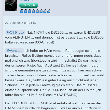
Öl-Meijin
27. Juni 2025 um 21:57
Oil-Freak
Nat. NICHT die DS2500…. es waren ENDLESS
vom FEINSTEN … und dennoch ist es passiert …. (die DS2500
halten sowieso nie 800•C. aus!)
Versace
Ich habe an HA in versch. Fahrzeugen schon die
brutalsten Rallye Beläge montiert und hoffe immer noch, dass
mal endlich was übersteuern wird…. - schaffst Du gar nicht mit
der schweren Kiste. Auch ABS wirst Du keines haben… dafür
sind die genannten alle zu schwach. Es ist von hier aus schwer
zu beurteilen, wie gut dein Textar schon beißt und welcher wohl
besser wäre. Es „beißt“ ein guter Belag auch nicht auf jeder
Scheibe und in jedem Fahrzeug gleich stark. Das musst du
einfach ausprobieren. Der DS2500 ist auch an der HA top (ich
fahre ihn aktuell im 3-er Diesel mit VA DSUNO).
Der EBC BLUESTUFF NDX ist ebenfalls absolut Spitze an der
HA! Mit dem würde ich beginnen … weil er auch zu 99% nicht