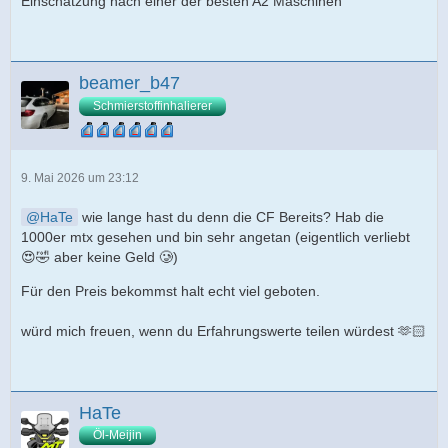
Einschätzung nach einer der besten A2 Maschinen
beamer_b47
Schmierstoffinhalierer
9. Mai 2026 um 23:12
HaTe
wie lange hast du denn die CF Bereits? Hab die
1000er mtx gesehen und bin sehr angetan (eigentlich verliebt
😍🤣 aber keine Geld 🥲)
Für den Preis bekommst halt echt viel geboten.
würd mich freuen, wenn du Erfahrungswerte teilen würdest 🫶🏻
HaTe
Öl-Meijin