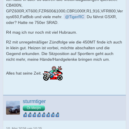
CB400N,
GPZ600R,XT600,FZR600&1000,CBR1000f,R1,916,VFR800,Ver
sys650,FatBob und viele mehr.
TigerRC
Du fährst GSXR,
oder? Hatte ne 750er SRAD.
R4 mag ich nur noch mit viel Hubraum.
R2 mit unregelmäßiger Zündfolge wie die 450MT finde ich auch
in klein gut. Heizen ist vorbei, möchte abschalten und die
Gegend erkunden. Die Sitzposition auf Sportlern geht auch
nicht mehr, meine Hände/Handgelenke bringen mich um.
Alles hat seine Zeit.
sturmtiger
Öl-Meijin
10. Mai 2026 um 10:25