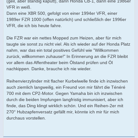
(geil, aber ständig kaputt), dann Honda CB-1, dann eine 1986er
VFR in weiß.
Dann eine XBR 500, gefolgt von einer 1994er VFR, einer
1989er FZR 1000 (offen natürlich) und schließlich der 1996er
VFR, die ich bis heute fahre.
Die FZR war ein nettes Mopped zum Heizen, aber für mich
taugte sie sonst zu nicht viel. Als ich wieder auf der Honda Platz
nahm, war das ein total positives Gefühl wie "Willkommen
zurück, willkommen zuhause!" In Erinnerung an die FZR bleibt
vor allem das Affentheater beim Ölstand prüfen und Öl
nachkippen. Danke, brauche ich nie wieder.
Reihenvierzylinder mit flacher Kurbelwelle finde ich inzwischen
auch ziemlich langweilig, ein Freund von mir fährt die Ténéré
700 mit dem CP2-Motor. Gegen Yamaha bin ich inzwischen
durch die beiden Impfungen langfristig immunisiert, aber ich
finde, das Ding klingt wirklich schön. Und ein Reihen-2er mit
270° Hubzapfenversatz gefällt mir, könnte ich mir für mich
durchaus vorstellen.