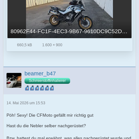
80962F44-FC1F-4EC3-9B67-9610DC9C52DE.jpg
660,5 kB
1.600 × 900
beamer_b47
Schmierstoffinhalierer
14. Mai 2026 um 15:53
Pöh! Sexy! Die CFMoto gefällt mir richtig gut
Hast du die Nebler selber nachgerüstet?
Bzw. hattest du mal erwähnt, was alles nachgerüstet wurde und