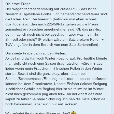
Die erste Frage:
Der Wagen fährt serienmäßig auf 205/55R17 - das ist ne
ziemlich ausgefallene Größe, und dementsprechend teuer sind
die Pellen. Rein Rechnerisch (habs nur mal eben schnell
überflogen) würden auch 225/50R17 gehen wo die Preise
zumindest ein bisschen angehnehmer sind. Ob das praktisch
geht, hab ich noch nicht bei geschaut - aber was meint ihr:
Sinnvoll oder nicht? (Preislich wäre ein Satz breitere Reifen +
TÜV ungefähr in dem Bereich von nem Satz Serienreifen)
Die zweite Frage dann zu den Reifen:
Aktuell sind da Hankook Winter i-cept drauf. Profilmäßig könnte
man vielleicht noch eine Saison draufrutschen, wäre mir aber
lieber wenn mein Frauchen mit frischen Pellen in den Winter
startet. Soweit sind die ganz okay, aber hätten bei
Schnee/Schneematsch/Eis ruhig ein bisschen besser performen
können bei dem Frontkratzer. Unsere Einfahrt (leichte Steigung
+ seitliches Gefälle am Beginn) hier ist sie teilweise im Winter
nicht hoch gekommen (lag auch teilw. an der Angst das Auto
kaputt zu fahren -> ohne Schwung. Ich hab die Kiste schon da
hoch bekommen, aber auch nur mit "ackern")
Was würdet ihr da in den Raum werfen?