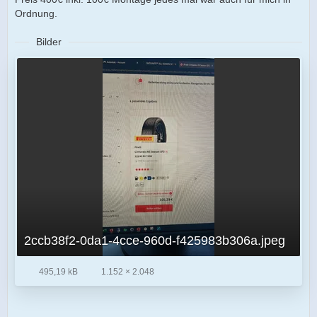
Ordnung.
Bilder
2ccb38f2-0da1-4cce-960d-f425983b306a.jpeg
495,19 kB
1.152 × 2.048