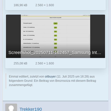
186,96 kB
2.560 × 1.600
Screenshot_20250711-162457_Samsung Internet.jpg
255,08 kB
2.560 × 1.600
Einmal editiert, zuletzt von
oilbuyer
(
11. Juli 2025 um 16:28
) aus
folgendem Grund: Ein Beitrag von Breznsoiza mit diesem Beitrag
zusammengefügt.
Trekker190