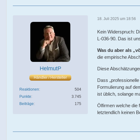
18. Juli 2025 um 18:56
Kein Widerspruch: D
L-036-90. Das ist un
Was du aber als „v
die empirische Absc
HelmutP
Diese Abschätzungen
Händler / Hersteller
Dass „professionelle
Formulierung auf de
Reaktionen
504
ist üblich, solange 
Punkte
3.745
Beiträge
175
Ölfirmen welche die 
letztendlich keinen B