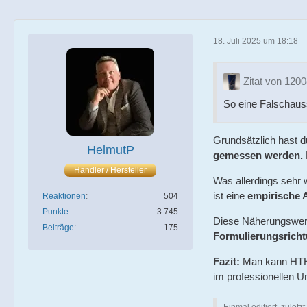
18. Juli 2025 um 18:18
Zitat von 120
So eine Falschauss
Grundsätzlich hast d
HelmutP
gemessen werden.
Händler / Hersteller
Was allerdings sehr 
ist eine
empirische 
Reaktionen
504
Punkte
3.745
Diese Näherungswer
Beiträge
175
Formulierungsrich
Fazit:
Man kann HT
im professionellen U