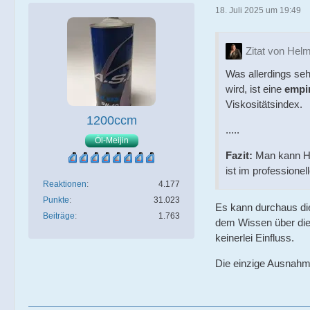
18. Juli 2025 um 19:49
Zitat von Hel
Was allerdings seh
wird, ist eine
empi
Viskositätsindex.
1200ccm
.....
Öl-Meijin
Fazit:
Man kann 
ist im professione
Reaktionen
4.177
Punkte
31.023
Es kann durchaus di
Beiträge
1.763
dem Wissen über die 
keinerlei Einfluss.
Die einzige Ausnahme