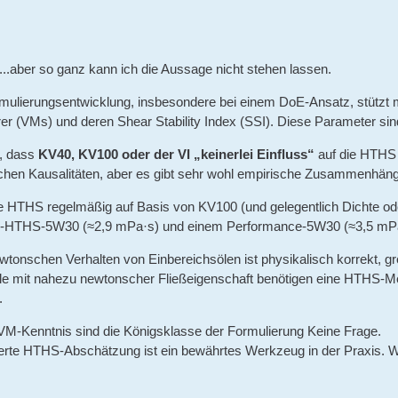
....aber so ganz kann ich die Aussage nicht stehen lassen.
Formulierungsentwicklung, insbesondere bei einem DoE-Ansatz, stützt
er (VMs) und deren Shear Stability Index (SSI). Diese Parameter sind
, dass
KV40, KV100 oder der VI „keinerlei Einfluss“
auf die HTHS h
chen Kausalitäten, aber es gibt sehr wohl empirische Zusammenhäng
die HTHS regelmäßig auf Basis von KV100 (und gelegentlich Dichte o
HTHS-5W30 (≈2,9 mPa·s) und einem Performance-5W30 (≈3,5 mPa·s) 
tonschen Verhalten von Einbereichsölen ist physikalisch korrekt, g
e mit nahezu newtonscher Fließeigenschaft benötigen eine HTHS-Mes
.
VM-Kenntnis sind die Königsklasse der Formulierung Keine Frage.
rte HTHS-Abschätzung ist ein bewährtes Werkzeug in der Praxis. Wer