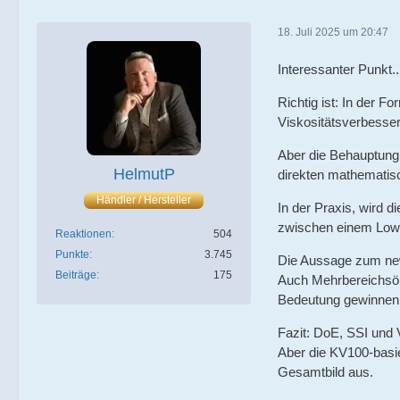
18. Juli 2025 um 20:47
Interessanter Punkt.
Richtig ist: In der 
Viskositätsverbesser
Aber die Behauptung
HelmutP
direkten mathematis
Händler / Hersteller
In der Praxis, wird 
zwischen einem Low-
Reaktionen
504
Punkte
3.745
Die Aussage zum new
Beiträge
175
Auch Mehrbereichsöl
Bedeutung gewinnen
Fazit: DoE, SSI und 
Aber die KV100-basie
Gesamtbild aus.