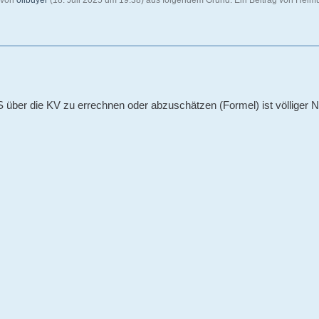
t von
oilbuyer
(
18. Juli 2025 um 19:38
) aus folgendem Grund: Ein Beitrag von Helm
 über die KV zu errechnen oder abzuschätzen (Formel) ist völliger 