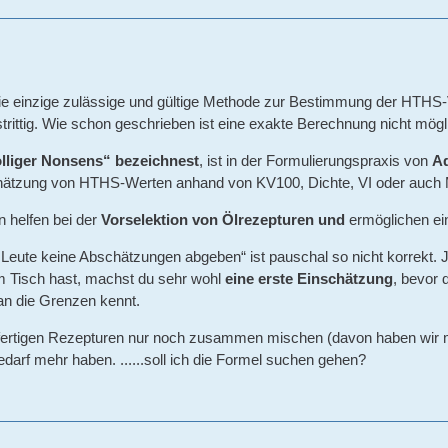
ie einzige zulässige und gültige Methode zur Bestimmung der HTHS
strittig. Wie schon geschrieben ist eine exakte Berechnung nicht mögl
ölliger Nonsens“ bezeichnest
, ist in der Formulierungspraxis von
Ad
hätzung von HTHS-Werten anhand von KV100, Dichte, VI oder auch M
 helfen bei der
Vorselektion von Ölrezepturen und
ermöglichen e
 Leute keine Abschätzungen abgeben“ ist pauschal so nicht korrekt. J
m Tisch hast, machst du sehr wohl
eine erste Einschätzung
, bevor 
man die Grenzen kennt.
fertigen Rezepturen nur noch zusammen mischen (davon haben wir mehr a
edarf mehr haben. ......soll ich die Formel suchen gehen?