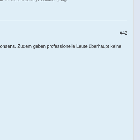
utP mit diesem Beitrag zusammengefügt.
#42
Nonsens. Zudem geben professionelle Leute überhaupt keine