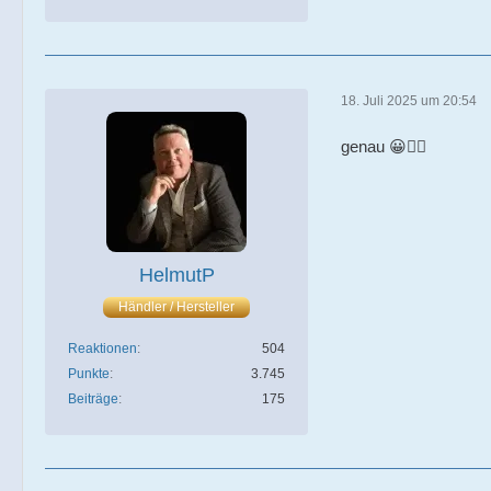
18. Juli 2025 um 20:54
genau 😀👍🏼
HelmutP
Händler / Hersteller
Reaktionen
504
Punkte
3.745
Beiträge
175