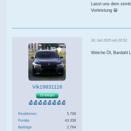
Lasst uns dem sinnl
Vorleistung 😀
18. Juli 2025 um 20:52
Welche Öl, Bardahl
Vik19831116
Öl-Meijin
Reaktionen
5.708
Punkte
43.338
Beiträge
2.764