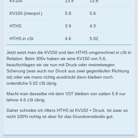
KV100
13.9
13.8
KV150 (interpol.)
5.8
5.6
HTHS
3.9
4.3
HTHS in cSt
4.6
5.02
Jetzt setzt man die KV150 und den HTHS umgerechnet in cSt in
Relation. Beim 300v haben wir eine KV150 von 5.6,
beaufschlagen wir sie nun mit Druck oder meinetwegen
Scherung (was auch nur Druck aus zwei gegenläufen Richtung
ist) oder wie mans richtig ausdrückt dann bleiben noch
ordentliche 5.02 cSt übrig.
Macht man dasselbe mit dem VST bleiben von satten 5.8 nur
lahme 4.6 cSt übrig.
Daher schreibe ich öfters HTHS ist KV150 + Druck. Ist zwar so
nicht 100% richtig ist aber für das Grundverständis gut.