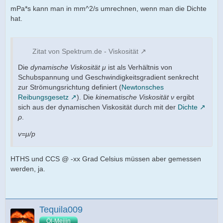
mPa*s kann man in mm^2/s umrechnen, wenn man die Dichte
hat.
Zitat von Spektrum.de - Viskosität
Die
dynamische Viskosität
μ
ist als Verhältnis von
Schubspannung und Geschwindigkeitsgradient senkrecht
zur Strömungsrichtung definiert (
Newtonsches
Reibungsgesetz
). Die
kinematische Viskosität
ν
ergibt
sich aus der dynamischen Viskosität durch mit der
Dichte
ρ
.
v=μ/p
HTHS und CCS @ -xx Grad Celsius müssen aber gemessen
werden, ja.
Tequila009
Öl-Meijin