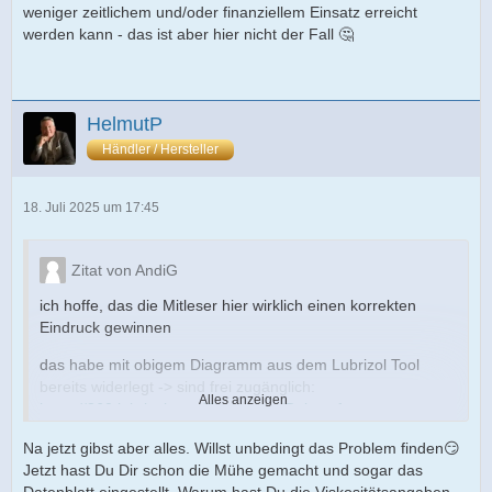
weniger zeitlichem und/oder finanziellem Einsatz erreicht
werden kann - das ist aber hier nicht der Fall 🤔
HelmutP
Händler / Hersteller
18. Juli 2025 um 17:45
Zitat von AndiG
ich hoffe, das die Mitleser hier wirklich einen korrekten
Eindruck gewinnen
das habe mit obigem Diagramm aus dem Lubrizol Tool
bereits widerlegt -> sind frei zugänglich:
Alles anzeigen
https://360.lubrizol.com/Resources/Rela…rformance-
Tools
Na jetzt gibst aber alles. Willst unbedingt das Problem finden😏
zudem setzen alle von dir genannten Herstellernormen ein
Jetzt hast Du Dir schon die Mühe gemacht und sogar das
ACEA C3 low SAPS Profil voraus mit den entsprechenden
Datenblatt eingestellt. Warum hast Du die Viskositätsangaben