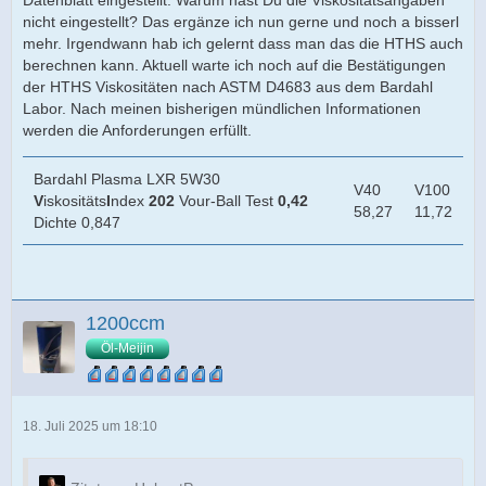
Anforderungen an die diversen Motorentests
nicht eingestellt? Das ergänze ich nun gerne und noch a bisserl
mehr. Irgendwann hab ich gelernt dass man das die HTHS auch
auf ACEA Level passt deine Aussage noch
berechnen kann. Aktuell warte ich noch auf die Bestätigungen
der HTHS Viskositäten nach ASTM D4683 aus dem Bardahl
Labor. Nach meinen bisherigen mündlichen Informationen
werden die Anforderungen erfüllt.
Bardahl Plasma LXR 5W30
V40
V100
V
iskositäts
I
ndex
202
Vour-Ball Test
0,42
58,27
11,72
Dichte 0,847
1200ccm
aber spätestens wenn nun die Herstellernormen dazu
Öl-Meijin
kommen, wird es dünn für deine Aussage
18. Juli 2025 um 18:10