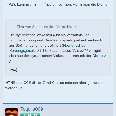
mPa*s kann man in mm^2/s umrechnen, wenn man die Dichte
hat.
Zitat von Spektrum.de - Viskosität
Die
dynamische Viskosität
μ
ist als Verhältnis von
Schubspannung und Geschwindigkeitsgradient senkrecht
zur Strömungsrichtung definiert (
Newtonsches
Reibungsgesetz
). Die
kinematische Viskosität
ν
ergibt
sich aus der dynamischen Viskosität durch mit der
Dichte
ρ
.
v=μ/p
HTHS und CCS @ -xx Grad Celsius müssen aber gemessen
werden, ja.
Tequila009
Öl-Meijin