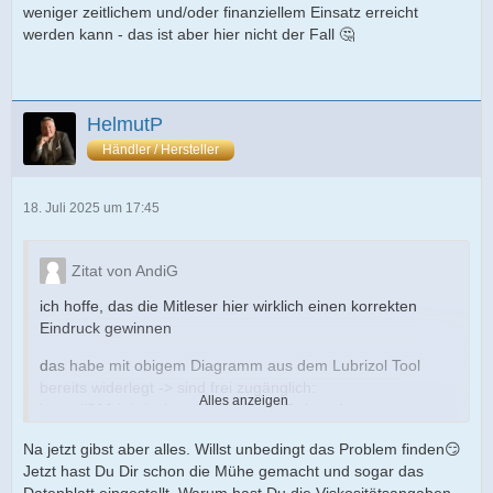
weniger zeitlichem und/oder finanziellem Einsatz erreicht
werden kann - das ist aber hier nicht der Fall 🤔
HelmutP
Händler / Hersteller
18. Juli 2025 um 17:45
Zitat von AndiG
ich hoffe, das die Mitleser hier wirklich einen korrekten
Eindruck gewinnen
das habe mit obigem Diagramm aus dem Lubrizol Tool
bereits widerlegt -> sind frei zugänglich:
Alles anzeigen
https://360.lubrizol.com/Resources/Rela…rformance-
Tools
Na jetzt gibst aber alles. Willst unbedingt das Problem finden😏
zudem setzen alle von dir genannten Herstellernormen ein
Jetzt hast Du Dir schon die Mühe gemacht und sogar das
ACEA C3 low SAPS Profil voraus mit den entsprechenden
Datenblatt eingestellt. Warum hast Du die Viskositätsangaben