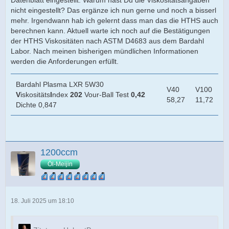
Anforderungen an die diversen Motorentests
nicht eingestellt? Das ergänze ich nun gerne und noch a bisserl
mehr. Irgendwann hab ich gelernt dass man das die HTHS auch
auf ACEA Level passt deine Aussage noch
berechnen kann. Aktuell warte ich noch auf die Bestätigungen
der HTHS Viskositäten nach ASTM D4683 aus dem Bardahl
Labor. Nach meinen bisherigen mündlichen Informationen
werden die Anforderungen erfüllt.
Bardahl Plasma LXR 5W30
V40
V100
V
iskositäts
I
ndex
202
Vour-Ball Test
0,42
58,27
11,72
Dichte 0,847
1200ccm
aber spätestens wenn nun die Herstellernormen dazu
Öl-Meijin
kommen, wird es dünn für deine Aussage
18. Juli 2025 um 18:10