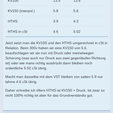
KV100
13.9
13.8
KV150 (interpol.)
5.8
5.6
HTHS
3.9
4.3
HTHS in cSt
4.6
5.02
Jetzt setzt man die KV150 und den HTHS umgerechnet in cSt in
Relation. Beim 300v haben wir eine KV150 von 5.6,
beaufschlagen wir sie nun mit Druck oder meinetwegen
Scherung (was auch nur Druck aus zwei gegenläufen Richtung
ist) oder wie mans richtig ausdrückt dann bleiben noch
ordentliche 5.02 cSt übrig.
Macht man dasselbe mit dem VST bleiben von satten 5.8 nur
lahme 4.6 cSt übrig.
Daher schreibe ich öfters HTHS ist KV150 + Druck. Ist zwar so
nicht 100% richtig ist aber für das Grundverständis gut.