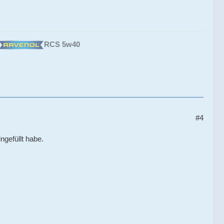
RCS 5w40
#4
ngefüllt habe.