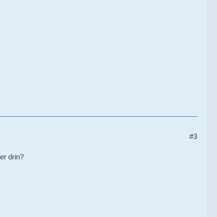
#3
er drin?