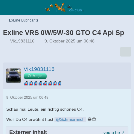
ExLine Lubricants
Exline VRS 0W/5W-30 GTO C4 Api Sp
Vik19831116
9. Oktober 2025 um 06:48
Vik19831116
Öl-Meijin
9. Oktober 2025 um 06:48
Schau mal Leute, ein richtig schönes C4.
Weil Du C4 erwähnt hast
Schmiermich
😄😉
Externer Inhalt
youtu.be