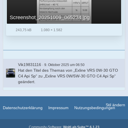
Screenshot_20251009_065234.jpg
243,75 kB
1.080 × 1.582
Vik19831116
9. Oktober 2025 um 06:50
Hat den Titel des Themas von „Exline VRS 0W-30 GTO
C4 Api Sp“ zu „Exline VRS 0W/5W-30 GTO C4 Api Sp“
geändert.
Stil ändern
Datenschutzerklärung
Impressum
Nutzungsbedingungen
Community-Software:
WoltLab Suite™ 6.1.23