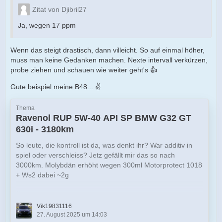
Zitat von Djibril27
Ja, wegen 17 ppm
Wenn das steigt drastisch, dann villeicht. So auf einmal höher,
muss man keine Gedanken machen. Nexte intervall verkürzen,
probe ziehen und schauen wie weiter geht's 👍
Gute beispiel meine B48... ✌️
Thema
Ravenol RUP 5W-40 API SP BMW G32 GT
630i - 3180km
So leute, die kontroll ist da, was denkt ihr? War additiv in
spiel oder verschleiss? Jetz gefällt mir das so nach
3000km. Molybdän erhöht wegen 300ml Motorprotect 1018
+ Ws2 dabei ~2g
Ölberatung
Vik19831116
Ölberatung: BMW G32 630i (B48B20B)
27. August 2025 um 14:03