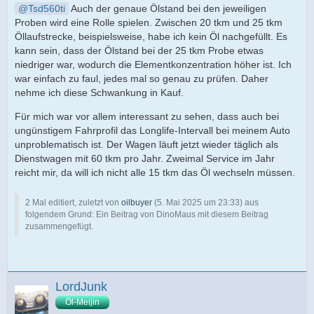
Tsd560ti
Auch der genaue Ölstand bei den jeweiligen
Proben wird eine Rolle spielen. Zwischen 20 tkm und 25 tkm
Öllaufstrecke, beispielsweise, habe ich kein Öl nachgefüllt. Es
kann sein, dass der Ölstand bei der 25 tkm Probe etwas
niedriger war, wodurch die Elementkonzentration höher ist. Ich
war einfach zu faul, jedes mal so genau zu prüfen. Daher
nehme ich diese Schwankung in Kauf.
Für mich war vor allem interessant zu sehen, dass auch bei
ungünstigem Fahrprofil das Longlife-Intervall bei meinem Auto
unproblematisch ist. Der Wagen läuft jetzt wieder täglich als
Dienstwagen mit 60 tkm pro Jahr. Zweimal Service im Jahr
reicht mir, da will ich nicht alle 15 tkm das Öl wechseln müssen.
2 Mal editiert, zuletzt von
oilbuyer
(
5. Mai 2025 um 23:33
) aus
folgendem Grund: Ein Beitrag von DinoMaus mit diesem Beitrag
zusammengefügt.
LordJunk
Öl-Meijin