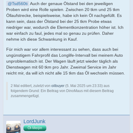
Tsd560ti
Auch der genaue Ölstand bei den jeweiligen
Proben wird eine Rolle spielen. Zwischen 20 tkm und 25 tkm
Öllaufstrecke, beispielsweise, habe ich kein Öl nachgefüllt. Es
kann sein, dass der Ölstand bei der 25 tkm Probe etwas
niedriger war, wodurch die Elementkonzentration höher ist. Ich
war einfach zu faul, jedes mal so genau zu prüfen. Daher
nehme ich diese Schwankung in Kauf.
Für mich war vor allem interessant zu sehen, dass auch bei
ungünstigem Fahrprofil das Longlife-Intervall bei meinem Auto
unproblematisch ist. Der Wagen läuft jetzt wieder täglich als
Dienstwagen mit 60 tkm pro Jahr. Zweimal Service im Jahr
reicht mir, da will ich nicht alle 15 tkm das Öl wechseln müssen.
2 Mal editiert, zuletzt von
oilbuyer
(
5. Mai 2025 um 23:33
) aus
folgendem Grund: Ein Beitrag von DinoMaus mit diesem Beitrag
zusammengefügt.
LordJunk
Öl-Meijin