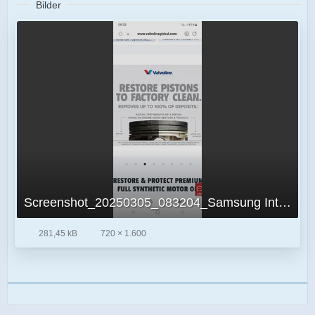
Bilder
Screenshot_20250305_083204_Samsung Internet.jpg
281,45 kB
720 × 1.600