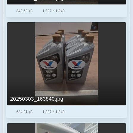
843,68 kB
1.387 × 1.849
20250303_163840.jpg
684,21 kB
1.387 × 1.849