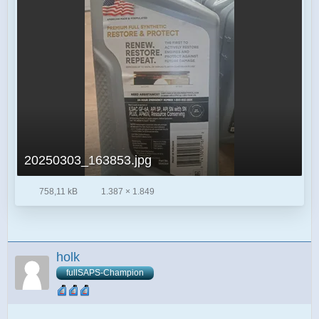
20250303_163853.jpg
758,11 kB
1.387 × 1.849
holk
fullSAPS-Champion