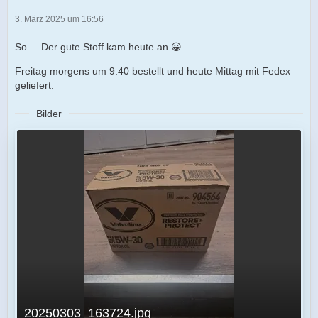
3. März 2025 um 16:56
So.... Der gute Stoff kam heute an 😀
Freitag morgens um 9:40 bestellt und heute Mittag mit Fedex
geliefert.
Bilder
20250303_163724.jpg