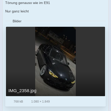
Tönung genauso wie im E91
Nur ganz leicht
Bilder
IMG_2358.jpg
768 kB
1.080 × 1.849