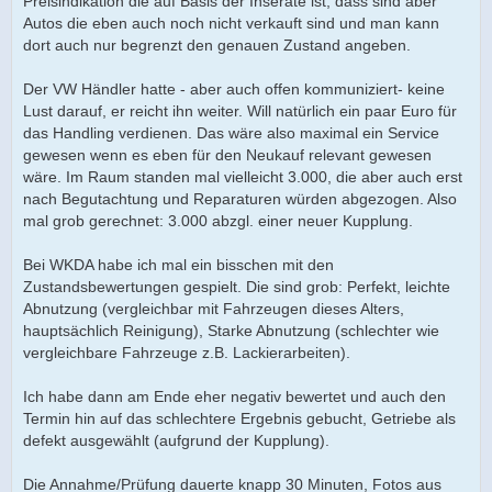
Preisindikation die auf Basis der Inserate ist, dass sind aber
Autos die eben auch noch nicht verkauft sind und man kann
dort auch nur begrenzt den genauen Zustand angeben.
Der VW Händler hatte - aber auch offen kommuniziert- keine
Lust darauf, er reicht ihn weiter. Will natürlich ein paar Euro für
das Handling verdienen. Das wäre also maximal ein Service
gewesen wenn es eben für den Neukauf relevant gewesen
wäre. Im Raum standen mal vielleicht 3.000, die aber auch erst
nach Begutachtung und Reparaturen würden abgezogen. Also
mal grob gerechnet: 3.000 abzgl. einer neuer Kupplung.
Bei WKDA habe ich mal ein bisschen mit den
Zustandsbewertungen gespielt. Die sind grob: Perfekt, leichte
Abnutzung (vergleichbar mit Fahrzeugen dieses Alters,
hauptsächlich Reinigung), Starke Abnutzung (schlechter wie
vergleichbare Fahrzeuge z.B. Lackierarbeiten).
Ich habe dann am Ende eher negativ bewertet und auch den
Termin hin auf das schlechtere Ergebnis gebucht, Getriebe als
defekt ausgewählt (aufgrund der Kupplung).
Die Annahme/Prüfung dauerte knapp 30 Minuten, Fotos aus