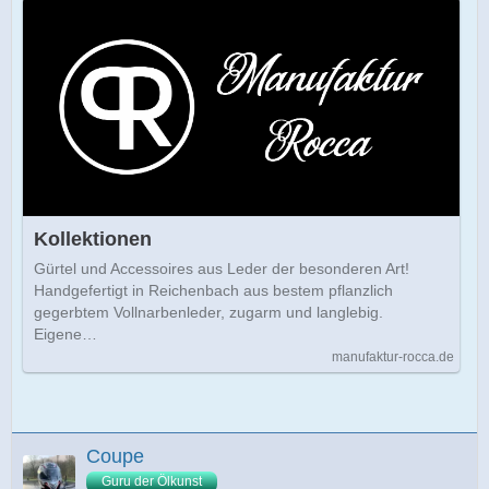
Kollektionen
Gürtel und Accessoires aus Leder der besonderen Art!
Handgefertigt in Reichenbach aus bestem pflanzlich
gegerbtem Vollnarbenleder, zugarm und langlebig.
Eigene…
manufaktur-rocca.de
Coupe
Guru der Ölkunst