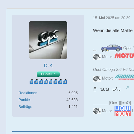
15. Mai 2025 um 20:39
Wenn die alte Mahle
Opel 
Motor:
D-K
Opel Omega 2.6 V6 Des
Öl-Meijin
Motor:
Reaktionen
5.995
Punkte
43.638
_______ [Oo=[][]=oO]
Beiträge
1.421
Motor:
L