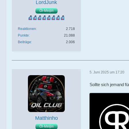
LordJunk
Öl-Meijin
Reaktionen
2.718
Punkte
21.088
Beiträge
2.006
5. Juni 2025 um 17:20
Sollte sich jemand fü
Matthinho
Öl-Meijin