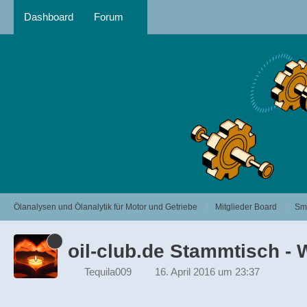
Dashboard
Forum
Ölanalysen und Ölanalytik für Motor und Getriebe
Mitglieder Board
Sma
oil-club.de Stammtisch - 
Tequila009
16. April 2016 um 23:37