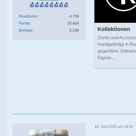
Reaktionen
4.739
Punkte
35.454
Kollektionen
Beiträge
2.169
Gürtel und Accesso
Handgefertigt in R
gegerbtem Vollnarb
Eigene…
18. Juni 2025 um 18:51