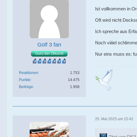
Ist vollkommen in O
Oft wird nicht Decksc
Ich spreche aus Erfa
Noch viiiiel schlimme
Golf 3 fan
Guru der Ölkunst
Nur eins muss es: fu
Reaktionen
1.753
Punkte
14.475
Beiträge
1.958
25. Mai 2025 um 15:42
Zitat von DS3