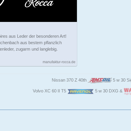
ires aus Leder der besonderen Art!
eichenbach aus bestem pflanzlich
enleder, zugarm und langlebig.
manufaktur-rocca.de
Nissan 370 Z 40th
5 w 30 Si
Volvo XC 60 II T5
5 w 30 DXG &