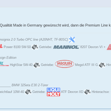
 Qualität Made in Germany gewünscht wird, dann die Premium Line k
Insignia 2.0 Turbo OPC line (A20NHT, TF-80SC)
Power 8100 5W-50
Getriebe:
8207 Dexron VI +
ign Edition
HighStar 5W-40
Getriebe:
Megol ATF III G
Hin
 _______
BMW 325eta E30 2-Türer
eichtlauf 10W-40
Getriebe:
ATF Dexron IID
Hinterachse: