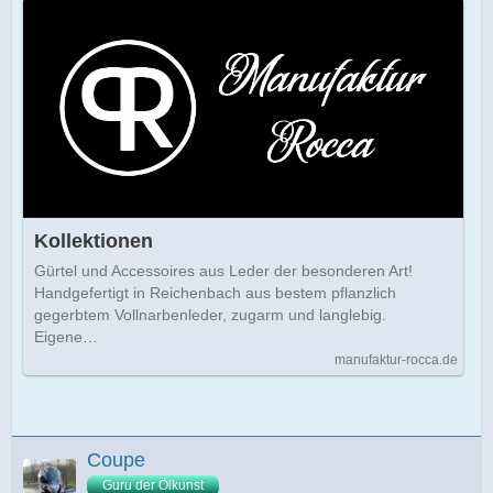
Kollektionen
Gürtel und Accessoires aus Leder der besonderen Art!
Handgefertigt in Reichenbach aus bestem pflanzlich
gegerbtem Vollnarbenleder, zugarm und langlebig.
Eigene…
manufaktur-rocca.de
Coupe
Guru der Ölkunst