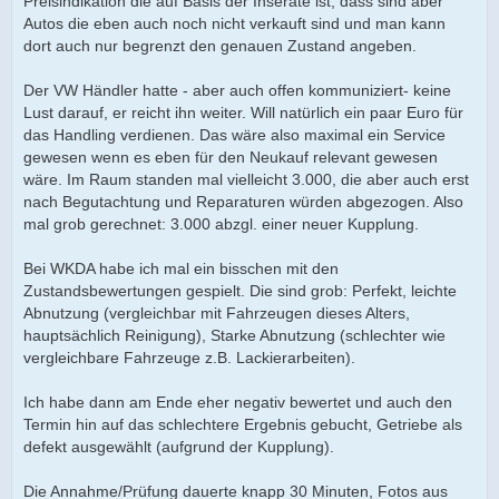
Preisindikation die auf Basis der Inserate ist, dass sind aber
Autos die eben auch noch nicht verkauft sind und man kann
dort auch nur begrenzt den genauen Zustand angeben.
Der VW Händler hatte - aber auch offen kommuniziert- keine
Lust darauf, er reicht ihn weiter. Will natürlich ein paar Euro für
das Handling verdienen. Das wäre also maximal ein Service
gewesen wenn es eben für den Neukauf relevant gewesen
wäre. Im Raum standen mal vielleicht 3.000, die aber auch erst
nach Begutachtung und Reparaturen würden abgezogen. Also
mal grob gerechnet: 3.000 abzgl. einer neuer Kupplung.
Bei WKDA habe ich mal ein bisschen mit den
Zustandsbewertungen gespielt. Die sind grob: Perfekt, leichte
Abnutzung (vergleichbar mit Fahrzeugen dieses Alters,
hauptsächlich Reinigung), Starke Abnutzung (schlechter wie
vergleichbare Fahrzeuge z.B. Lackierarbeiten).
Ich habe dann am Ende eher negativ bewertet und auch den
Termin hin auf das schlechtere Ergebnis gebucht, Getriebe als
defekt ausgewählt (aufgrund der Kupplung).
Die Annahme/Prüfung dauerte knapp 30 Minuten, Fotos aus