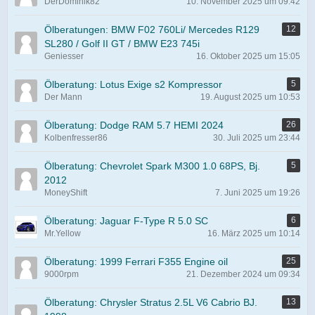
DerDominik82
10. November 2025 um 09:42
Ölberatungen: BMW F02 760Li/ Mercedes R129
12
SL280 / Golf II GT / BMW E23 745i
Geniesser
16. Oktober 2025 um 15:05
Ölberatung: Lotus Exige s2 Kompressor
5
Der Mann
19. August 2025 um 10:53
Ölberatung: Dodge RAM 5.7 HEMI 2024
26
Kolbenfresser86
30. Juli 2025 um 23:44
Ölberatung: Chevrolet Spark M300 1.0 68PS, Bj.
5
2012
MoneyShift
7. Juni 2025 um 19:26
Ölberatung: Jaguar F-Type R 5.0 SC
6
Mr.Yellow
16. März 2025 um 10:14
Ölberatung: 1999 Ferrari F355 Engine oil
25
9000rpm
21. Dezember 2024 um 09:34
Ölberatung: Chrysler Stratus 2.5L V6 Cabrio BJ.
13