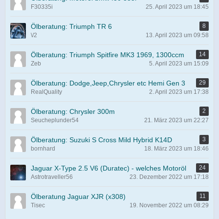
F30335i
25. April 2023 um 18:45
Ölberatung: Triumph TR 6
8
\/2
13. April 2023 um 09:58
Ölberatung: Triumph Spitfire MK3 1969, 1300ccm
14
Zeb
5. April 2023 um 15:09
Ölberatung: Dodge,Jeep,Chrysler etc Hemi Gen 3
29
RealQuality
2. April 2023 um 17:38
Ölberatung: Chrysler 300m
2
Seucheplunder54
21. März 2023 um 22:27
Ölberatung: Suzuki S Cross Mild Hybrid K14D
3
bornhard
18. März 2023 um 18:46
Jaguar X-Type 2.5 V6 (Duratec) - welches Motoröl
24
Astrotraveller56
23. Dezember 2022 um 17:18
Ölberatung Jaguar XJR (x308)
11
Tisec
19. November 2022 um 08:29