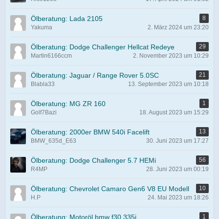
Ölberatung: Lada 2105
8
Yakuma
2. März 2024 um 23:20
Ölberatung: Dodge Challenger Hellcat Redeye
29
Martin6166ccm
2. November 2023 um 10:29
Ölberatung: Jaguar / Range Rover 5.0SC
21
Blabla33
13. September 2023 um 10:18
Ölberatung: MG ZR 160
1
Golf7Bazi
18. August 2023 um 15:29
Ölberatung: 2000er BMW 540i Facelift
13
BMW_635d_E63
30. Juni 2023 um 17:27
Ölberatung: Dodge Challenger 5.7 HEMi
56
R4MP
28. Juni 2023 um 00:19
Ölberatung: Chevrolet Camaro Gen6 V8 EU Modell
10
H.P
24. Mai 2023 um 18:26
Ölberatung: Motoröl bmw f30 335i
1