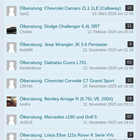
Ölberatung: Chevrolet Camaro ZL1 1LE (Callaway)
15
SpeZ
10. März 2026 um 12:50
Ölberatung: Dodge Challenger 6,4L SRT
31
Charlie
12. Februar 2026 um 20:14
Ölberatung: Jeep Wrangler JK 3.6 Pentastar
4
fred999
21. Dezember 2025 um 21:18
Ölberatung: Daihatsu Cuore L701
63
bürstenfeuer
22. November 2025 um 11:36
Ölberatung: Chevrolet Corvette C7 Grand Sport
11
1397tm
19. November 2025 um 18:38
Ölberatung: Bentley Arnage R (6.75L V8, 2004)
19
nostra
11. November 2025 um 20:21
Ölberatung: Mercedes c180 und Golf 5
87
Jo2018
11. November 2025 um 18:03
Ölberatung: Lotus Elise 111s Rover K Serie VVc
3