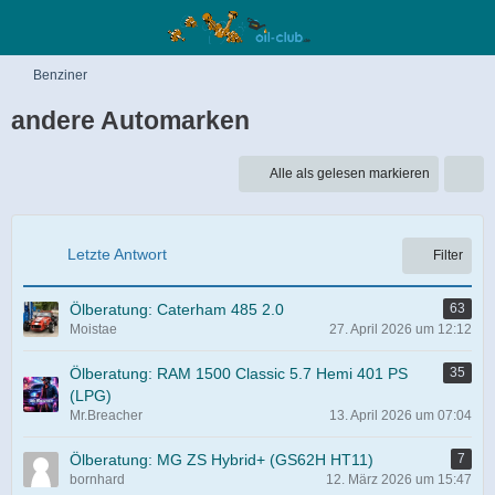
Benziner
andere Automarken
Alle als gelesen markieren
Letzte Antwort
Filter
Ölberatung: Caterham 485 2.0
63
Moistae
27. April 2026 um 12:12
Ölberatung: RAM 1500 Classic 5.7 Hemi 401 PS
35
(LPG)
Mr.Breacher
13. April 2026 um 07:04
Ölberatung: MG ZS Hybrid+ (GS62H HT11)
7
bornhard
12. März 2026 um 15:47