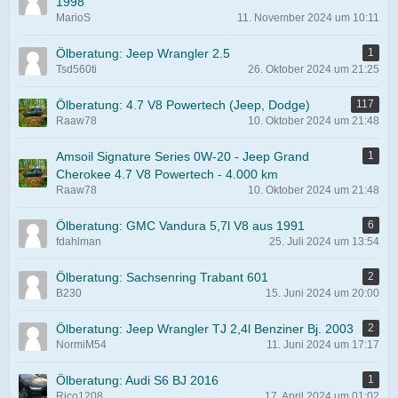
1998
MarioS
11. November 2024 um 10:11
Ölberatung: Jeep Wrangler 2.5
1
Tsd560ti
26. Oktober 2024 um 21:25
Ölberatung: 4.7 V8 Powertech (Jeep, Dodge)
117
Raaw78
10. Oktober 2024 um 21:48
Amsoil Signature Series 0W-20 - Jeep Grand
1
Cherokee 4.7 V8 Powertech - 4.000 km
Raaw78
10. Oktober 2024 um 21:48
Ölberatung: GMC Vandura 5,7l V8 aus 1991
6
fdahlman
25. Juli 2024 um 13:54
Ölberatung: Sachsenring Trabant 601
2
B230
15. Juni 2024 um 20:00
Ölberatung: Jeep Wrangler TJ 2,4l Benziner Bj. 2003
2
NormiM54
11. Juni 2024 um 17:17
Ölberatung: Audi S6 BJ 2016
1
Rico1208
17. April 2024 um 01:02